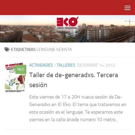
Saltar al contenido
ETIQUETADO:
LENGUAJE SEXISTA
ACTIVIDADES
/
TALLERES
DICIEMBRE 14, 2012
0
Taller de de-generadxs. Tercera
sesión
Este viernes de 17 a 20H nueva sesión de De-
Generadxs en El Eko. El tema que trataremos en
esta ocasión es el lenguaje. Te esperamos este
viernes en la calle ánade numero 10 metro...