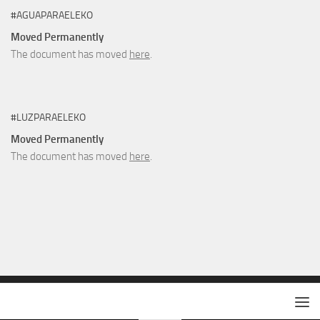
#AGUAPARAELEKO
Moved Permanently
The document has moved
here
.
#LUZPARAELEKO
Moved Permanently
The document has moved
here
.