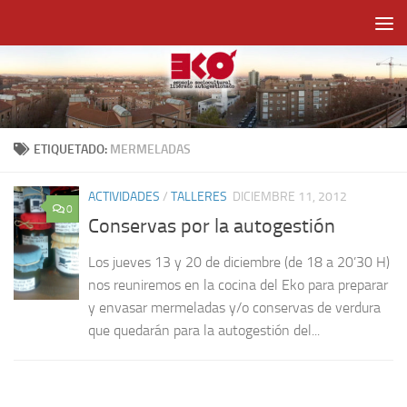
Saltar al contenido
ETIQUETADO:
MERMELADAS
ACTIVIDADES
/
TALLERES
DICIEMBRE 11, 2012
0
Conservas por la autogestión
Los jueves 13 y 20 de diciembre (de 18 a 20’30 H)
nos reuniremos en la cocina del Eko para preparar
y envasar mermeladas y/o conservas de verdura
que quedarán para la autogestión del...