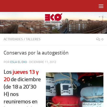
Saltar al contenido
ACTIVIDADES
/
TALLERES
0
Conservas por la autogestión
POR
ESLA EL EKO
·
DICIEMBRE 11, 2012
Los
jueves 13 y
20
de diciembre
(de 18 a 20’30
H) nos
reuniremos en