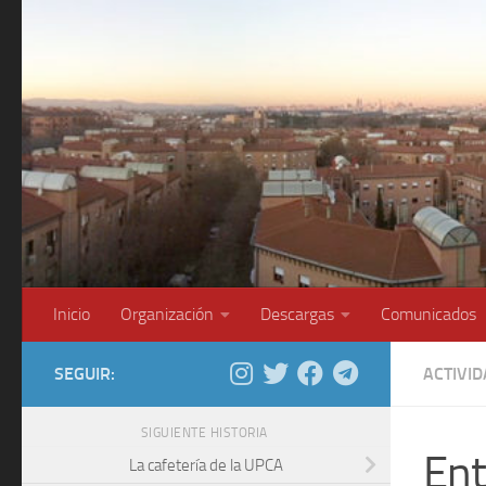
Saltar al contenido
Inicio
Organización
Descargas
Comunicados
SEGUIR:
ACTIVI
SIGUIENTE HISTORIA
Ent
La cafetería de la UPCA