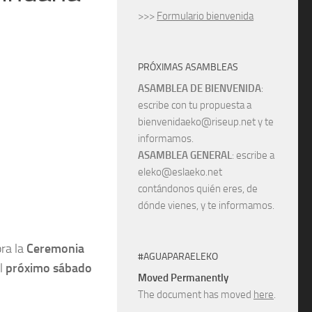
>>>
Formulario bienvenida
PRÓXIMAS ASAMBLEAS
ASAMBLEA DE BIENVENIDA
:
escribe con tu propuesta a
bienvenidaeko@riseup.net y te
informamos.
ASAMBLEA GENERAL
: escribe a
eleko@eslaeko.net
contándonos quién eres, de
dónde vienes, y te informamos.
ra la
Ceremonia
#AGUAPARAELEKO
l
próximo sábado
Moved Permanently
The document has moved
here
.