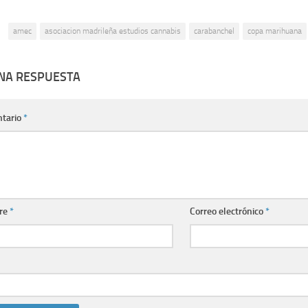
:
amec
asociacion madrileña estudios cannabis
carabanchel
copa marihuana
UNA RESPUESTA
tario
*
re
*
Correo electrónico
*