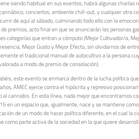
ene siendo habitual en sus eventos, habrá algunas charlas r
annábico, conciertos, ambiente chill-out, y cualquier otra c
currir de aquí al sábado, culminando todo ello con la emocio
 de premios, acto final en que se anunciarán las personas ga
tes categorías que entran a cómputo (Mejor Cultivador/a, Mej
resencia, Mejor Gusto y Mejor Efecto, sin olvidarnos de entr
emente el tradicional manual de autocultivo a la persona cuy
alorada a modo de premio de consolación).
béis, este evento se enmarca dentro de la lucha política que
 años, AMEC ejerce contra el hipócrita y represivo posicionam
o al cannabis. En esta línea, nada mejor que encontrarnos co
15 en un espacio que, igualmente, nace y se mantiene como
cación de un modo de hacer política diferente, en el cual la c
ne como parte activa de la sociedad en la que quiere desarroll