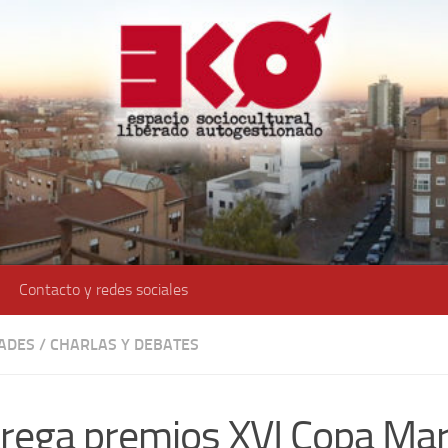
Contacto y redes sociales
DADES
/
CHARLAS Y DEBATES
rega premios XVI Copa Ma