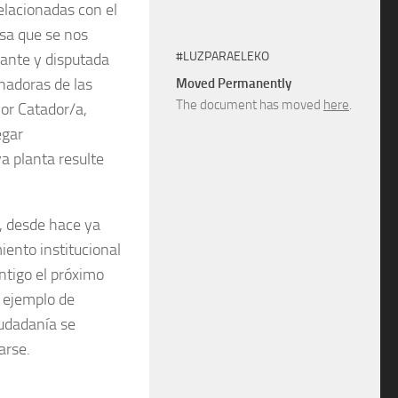
elacionadas con el
osa que se nos
#LUZPARAELEKO
nante y disputada
nadoras de las
Moved Permanently
The document has moved
here
.
or Catador/a,
egar
a planta resulte
, desde hace ya
iento institucional
ntigo el próximo
 ejemplo de
iudadanía se
arse.