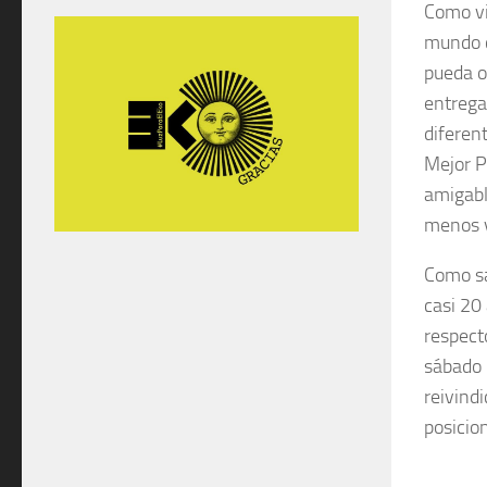
Como vi
mundo c
pueda o
entrega
diferen
Mejor P
amigabl
menos v
Como sa
casi 20
respect
sábado 
reivindi
posicio