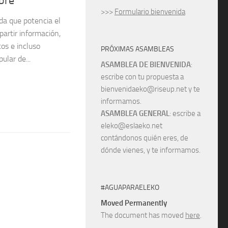
ibre
>>>
Formulario bienvenida
ada que potencia el
artir información,
tos e incluso
PRÓXIMAS ASAMBLEAS
ular de...
ASAMBLEA DE BIENVENIDA
:
escribe con tu propuesta a
bienvenidaeko@riseup.net y te
informamos.
ASAMBLEA GENERAL
: escribe a
eleko@eslaeko.net
contándonos quién eres, de
dónde vienes, y te informamos.
#AGUAPARAELEKO
Moved Permanently
The document has moved
here
.