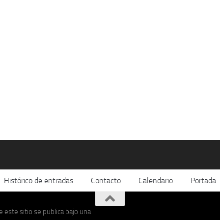
Histórico de entradas
Contacto
Calendario
Portada
 este sitio se publica bajo una