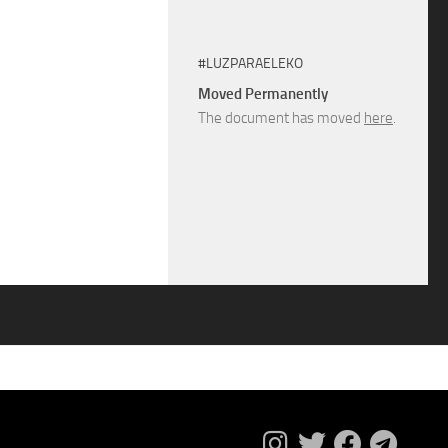
#LUZPARAELEKO
Moved Permanently
The document has moved
here
.