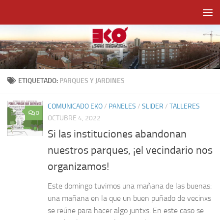
Saltar al contenido
ETIQUETADO:
PARQUES Y JARDINES
COMUNICADO EKO
/
PANELES
/
SLIDER
/
TALLERES
0
OCTUBRE 4, 2022
Si las instituciones abandonan
nuestros parques, ¡el vecindario nos
organizamos!
Este domingo tuvimos una mañana de las buenas:
una mañana en la que un buen puñado de vecinxs
se reúne para hacer algo juntxs. En este caso se