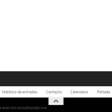
Histórico de entradas
Contacto
Calendario
Portada
 este sitio se publica bajo una