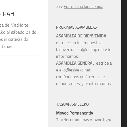
>>>
Formulario bienvenida
 – PAH
ca de Madrid te
PRÓXIMAS ASAMBLEAS
 Eko el sábado 21 de
ASAMBLEA DE BIENVENIDA
:
s iniciativas de
escribe con tu propuesta a
tarias...
bienvenidaeko@riseup.net y te
informamos.
ASAMBLEA GENERAL
: escribe a
eleko@eslaeko.net
contándonos quién eres, de
dónde vienes, y te informamos.
#AGUAPARAELEKO
Moved Permanently
The document has moved
here
.