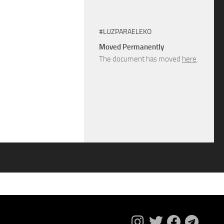
#LUZPARAELEKO
Moved Permanently
The document has moved
here
.