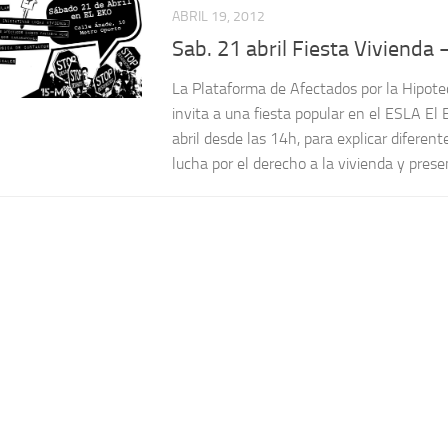
ABRIL 19, 2012
Sab. 21 abril Fiesta Vivienda
La Plataforma de Afectados por la Hipote
invita a una fiesta popular en el ESLA El
abril desde las 14h, para explicar diferente
lucha por el derecho a la vivienda y presen