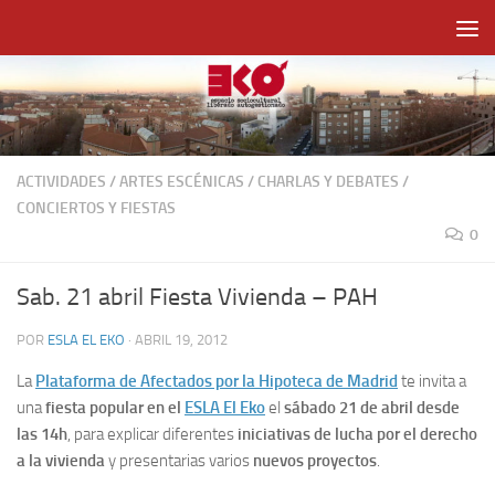
Saltar al contenido
ACTIVIDADES
/
ARTES ESCÉNICAS
/
CHARLAS Y DEBATES
/
CONCIERTOS Y FIESTAS
0
Sab. 21 abril Fiesta Vivienda – PAH
POR
ESLA EL EKO
·
ABRIL 19, 2012
La
Plataforma de Afectados por la Hipoteca de Madrid
te invita a
una
fiesta popular en el
ESLA El Eko
el
sábado 21 de abril desde
las 14h
, para explicar diferentes
iniciativas de lucha por el derecho
a la vivienda
y presentarias varios
nuevos proyectos
.