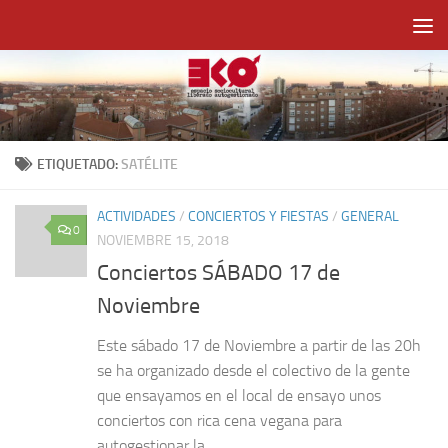
Saltar al contenido
ETIQUETADO:
SATÉLITE
ACTIVIDADES
/
CONCIERTOS Y FIESTAS
/
GENERAL
0
NOVIEMBRE 15, 2018
Conciertos SÁBADO 17 de
Noviembre
Este sábado 17 de Noviembre a partir de las 20h
se ha organizado desde el colectivo de la gente
que ensayamos en el local de ensayo unos
conciertos con rica cena vegana para
autogestionar la...