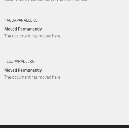
#AGUAPARAELEKO
Moved Permanently
The document has moved
here
.
#LUZPARAELEKO
Moved Permanently
The document has moved
here
.