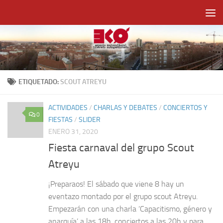
Saltar al contenido
ETIQUETADO:
SCOUT ATREYU
ACTIVIDADES
/
CHARLAS Y DEBATES
/
CONCIERTOS Y
0
FIESTAS
/
SLIDER
ENERO 31, 2020
Fiesta carnaval del grupo Scout
Atreyu
¡Preparaos! El sábado que viene 8 hay un
eventazo montado por el grupo scout Atreyu.
Empezarán con una charla ‘Capacitismo, género y
anarquía’ a las 18h, conciertos a las 20h y para