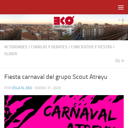
Saltar al contenido
ACTIVIDADES
/
CHARLAS Y DEBATES
/
CONCIERTOS Y FIESTAS
/
SLIDER
0
Fiesta carnaval del grupo Scout Atreyu
POR
ESLA EL EKO
·
ENERO 31, 2020