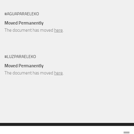
#AGUAPARAELEKO
Moved Permanently
The document has moved
here
.
#LUZPARAELEKO
Moved Permanently
The document has moved
here
.