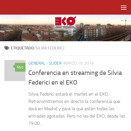
Saltar al contenido
ETIQUETADO:
SILVIA FEDERICI
GENERAL
/
SLIDER
MARZO 19, 2019
0
Conferencia en streaming de Silvia
Federici en el EKO
Silvia Federici estará el martes en el EKO.
Retransmitiremos en directo la conferencia que
dará en Madrid y para la que están todas las
entradas agotadas. Pero no las del EKO, desde las
19.00...