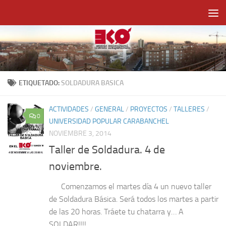
Saltar al contenido
ETIQUETADO:
SOLDADURA BASICA
ACTIVIDADES
/
GENERAL
/
PROYECTOS
/
TALLERES
/
0
UNIVERSIDAD POPULAR CARABANCHEL
NOVIEMBRE 3, 2014
Taller de Soldadura. 4 de
noviembre.
Comenzamos el martes día 4 un nuevo taller
de Soldadura Básica. Será todos los martes a partir
de las 20 horas. Tráete tu chatarra y… A
SOLDAR!!!!