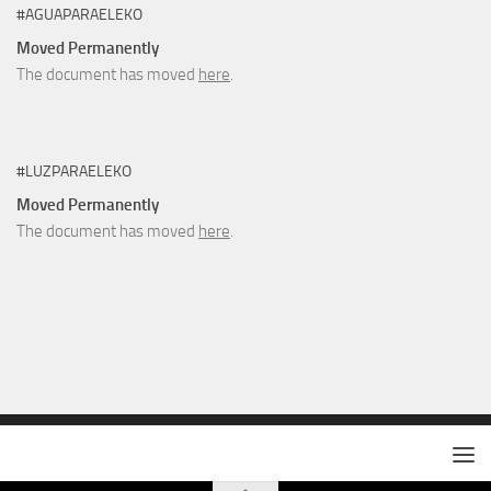
#AGUAPARAELEKO
Moved Permanently
The document has moved
here
.
#LUZPARAELEKO
Moved Permanently
The document has moved
here
.