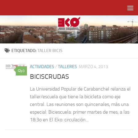
Saltar al contenido
ETIQUETADO:
TALLER BICIS
ACTIVIDADES
/
TALLERES
MARZO 4, 2013
0
BICISCRUDAS
La Universidad Popular de Carabanchel relanza el
taller/escuela que tiene la bicicleta como eje
central. Las reuniones son quincenales, más una
especial: Biciescuela: primer martes de mes, a las
18:3o en El Eko: circulación...