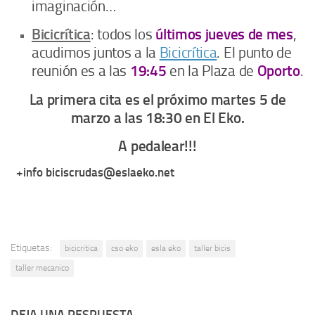
imaginación…
Bicicrítica
: todos los
últimos jueves de mes
,
acudimos juntos a la
Bicicrítica
. El punto de
reunión es a las
19:45
en la Plaza de
Oporto
.
La primera cita es el próximo martes 5 de
marzo a las 18:30 en El Eko.
A pedalear!!!
+info biciscrudas@eslaeko.net
Etiquetas:
bicicritica
cso eko
esla eko
taller bicis
taller mecanico