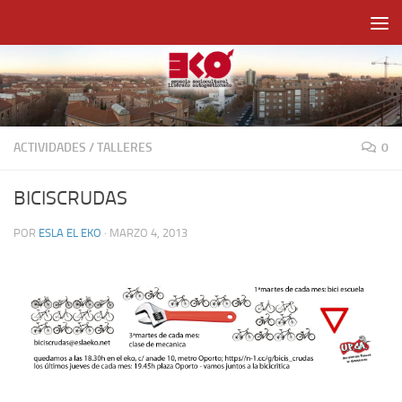
Saltar al contenido
ACTIVIDADES
/
TALLERES
0
BICISCRUDAS
POR
ESLA EL EKO
·
MARZO 4, 2013