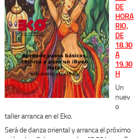
DE
HORA
RIO,
DE
18.30
A
19.30
H
Un
nuev
o
taller arranca en el Eko.
Será de danza oriental y arranca el próximo