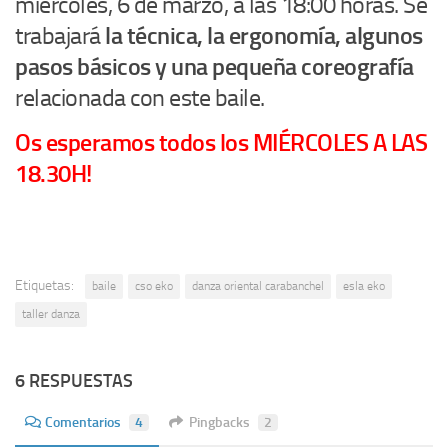
miércoles, 6 de marzo, a las 18:00 horas. Se
trabajará
la técnica, la ergonomía, algunos
pasos básicos y una pequeña coreografía
relacionada con este baile.
Os esperamos todos los MIÉRCOLES A LAS
18.30H!
Etiquetas:
baile
cso eko
danza oriental carabanchel
esla eko
taller danza
6 RESPUESTAS
Comentarios
4
Pingbacks
2