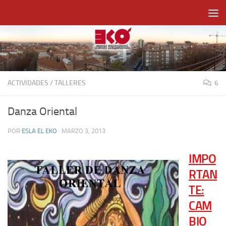
Saltar al contenido
ACTIVIDADES
/
TALLERES
6
Danza Oriental
POR
ESLA EL EKO
·
MARZO 3, 2013
IMPO
RTAN
TE:
CAM
BIO