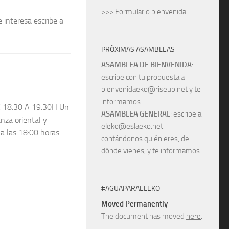
>>>
Formulario bienvenida
e interesa escribe a
PRÓXIMAS ASAMBLEAS
ASAMBLEA DE BIENVENIDA
:
escribe con tu propuesta a
bienvenidaeko@riseup.net y te
informamos.
18.30 A 19.30H Un
ASAMBLEA GENERAL
: escribe a
nza oriental y
eleko@eslaeko.net
 a las 18:00 horas.
contándonos quién eres, de
dónde vienes, y te informamos.
#AGUAPARAELEKO
Moved Permanently
The document has moved
here
.