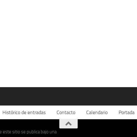
Histórico de entradas
Contacto
Calendario
Portada
 este sitio se publica bajo una