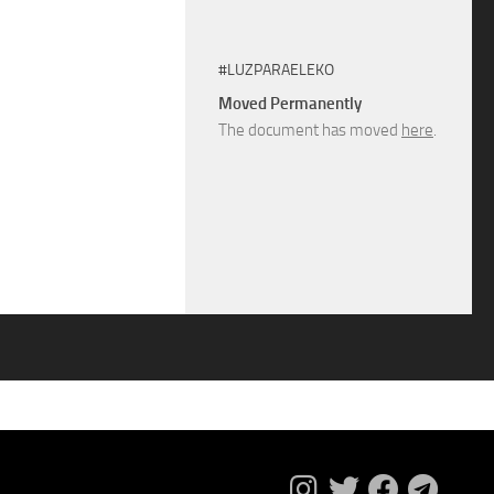
#LUZPARAELEKO
Moved Permanently
The document has moved
here
.