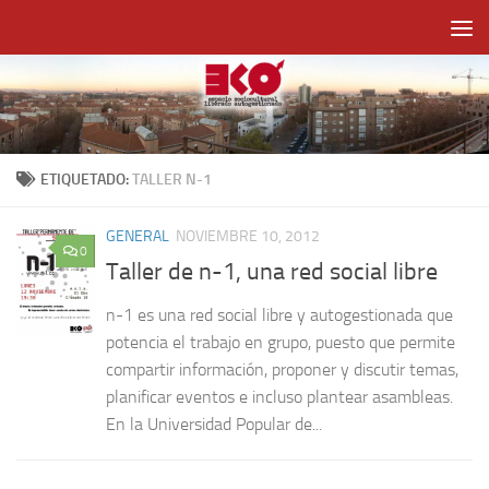
Saltar al contenido
ETIQUETADO:
TALLER N-1
GENERAL
NOVIEMBRE 10, 2012
0
Taller de n-1, una red social libre
n-1 es una red social libre y autogestionada que
potencia el trabajo en grupo, puesto que permite
compartir información, proponer y discutir temas,
planificar eventos e incluso plantear asambleas.
En la Universidad Popular de...