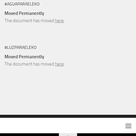
#AGUAPARAELEKO
Moved Permanently
The document has moved
here
.
#LUZPARAELEKO
Moved Permanently
The document has moved
here
.