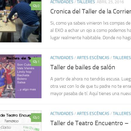
ACTIVIDADES
/
TALLERES
ABRIL 25, 2016
0
Cronica del Taller de la Corrie
Si, como ya sabeis vinieron lxs compas de
al EKO a echar un ojo a como podemos ha
lugar realmente habitable. Donde no haga 
ACTIVIDADES
/
ARTES ESCÉNICAS
/
TALLERES
1
Taller de bailes de salón
A partir de ahora no tendrás escusa. Lue
otra vez con lo de que tu padre no te en
mayor pasaba de tí. Aquí tienes una nueva
ACTIVIDADES
/
ARTES ESCÉNICAS
/
TALLERES
0
Taller de Teatro Encuentro – 