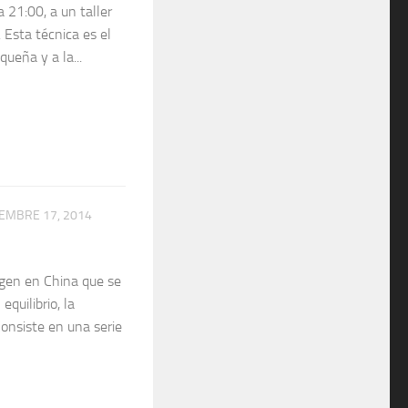
a 21:00, a un taller
 Esta técnica es el
ueña y a la...
EMBRE 17, 2014
rigen en China que se
equilibrio, la
Consiste en una serie