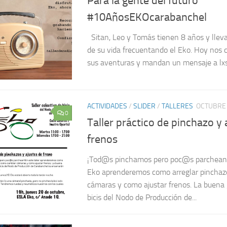
Para la gente del futuro
#10AñosEKOcarabanchel
Sitan, Leo y Tomás tienen 8 años y llev
de su vida frecuentando el Eko. Hoy nos
sus aventuras y mandan un mensaje a lxs 
ACTIVIDADES
/
SLIDER
/
TALLERES
OCTUBRE 
0
Taller práctico de pinchazo y 
frenos
¡Tod@s pinchamos pero poc@s parchean! 
Eko aprenderemos como arreglar pinchaz
cámaras y como ajustar frenos. La buena g
bicis del Nodo de Producción de...