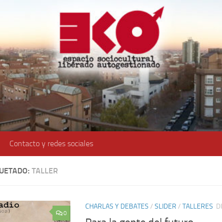
Contacto y redes sociales
QUETADO:
TALLER
CHARLAS Y DEBATES
/
SLIDER
/
TALLERES
D
0