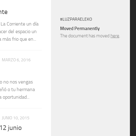
nte
#LUZPARAELEKO
 La Corriente un día
Moved Permanently
cer del espacio un
The document has moved
here
.
más frio que en...
MARZO 6, 2016
go no nos vengas
señó o tu hermana
 oportunidad...
JUNIO 10, 2015
12 junio