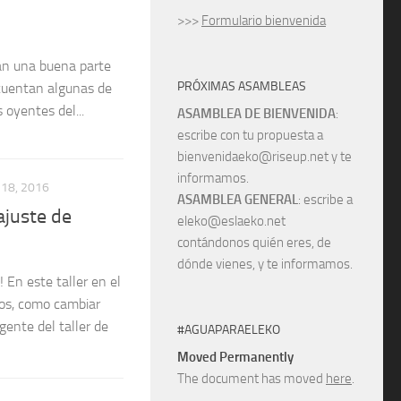
>>>
Formulario bienvenida
an una buena parte
PRÓXIMAS ASAMBLEAS
 cuentan algunas de
oyentes del...
ASAMBLEA DE BIENVENIDA
:
escribe con tu propuesta a
bienvenidaeko@riseup.net y te
informamos.
18, 2016
ASAMBLEA GENERAL
: escribe a
ajuste de
eleko@eslaeko.net
contándonos quién eres, de
dónde vienes, y te informamos.
En este taller en el
os, como cambiar
ente del taller de
#AGUAPARAELEKO
Moved Permanently
The document has moved
here
.