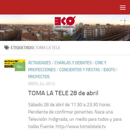
Saltar al contenido
ETIQUETADO:
TOMA LA TELE
ACTIVIDADES
/
CHARLAS Y DEBATES
/
CINE Y
4
PROYECCIONES
/
CONCIERTOS Y FIESTAS
/
EKOTV
/
PROYECTOS
ABRIL 24, 2012
TOMA LA TELE 28 de abril
Sábado 28 de abril de 11.30 a 23.30 horas.
Pendiente de confirmar ponentes. Nace una
Televisión Indignada, un medio para todos y para
todas Fuente: http://www.tomalatele.tv