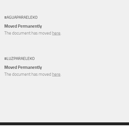
#AGUAPARAELEKO
Moved Permanently
The document has moved
here
.
#LUZPARAELEKO
Moved Permanently
The document has moved
here
.