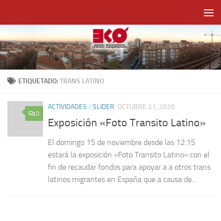
Saltar al contenido
ETIQUETADO:
TRANS LATINO
ACTIVIDADES
/
SLIDER
OCTUBRE 21, 2020
0
Exposición «Foto Transito Latino»
El domingo 15 de noviembre desde las 12:15
estará la exposición «Foto Transito Latino» con el
fin de recaudar fondos para apoyar a a otros trans
latinos migrantes en España que a causa de...