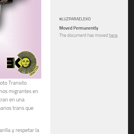
#LUZPARAELEKO
Moved Permanently
The document has moved
here
.
oto Transito
tinos migrantes en
tran en una
manos trans que
rilla y respetar la