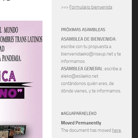
>>>
Formulario bienvenida
PRÓXIMAS ASAMBLEAS
ASAMBLEA DE BIENVENIDA
:
escribe con tu propuesta a
bienvenidaeko@riseup.net y te
informamos.
ASAMBLEA GENERAL
: escribe a
eleko@eslaeko.net
contándonos quién eres, de
dónde vienes, y te informamos.
#AGUAPARAELEKO
Moved Permanently
The document has moved
here
.