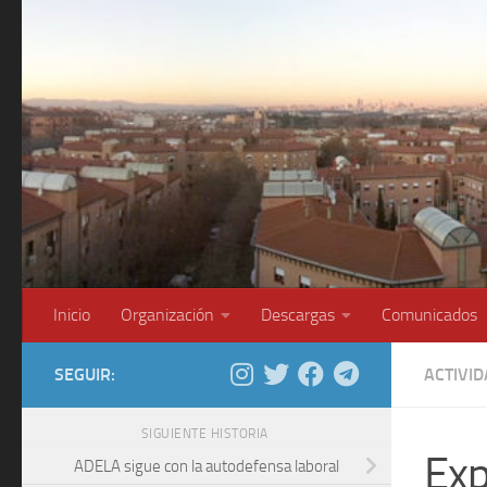
Saltar al contenido
Inicio
Organización
Descargas
Comunicados
SEGUIR:
ACTIVI
SIGUIENTE HISTORIA
Exp
ADELA sigue con la autodefensa laboral