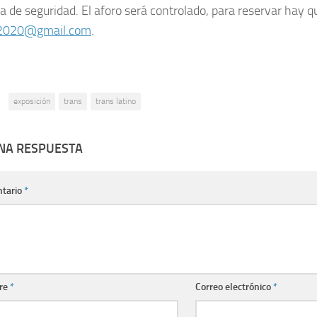
a de seguridad. El aforo será controlado, para reservar hay qu
no2020@gmail.com
.
:
exposición
trans
trans latino
UNA RESPUESTA
tario
*
re
*
Correo electrónico
*