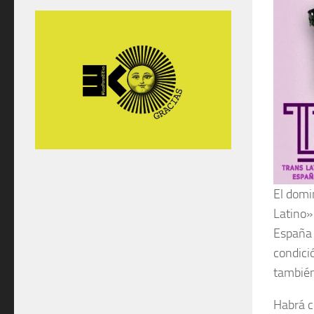
El domi
Latino»
España 
condici
también
Habrá co