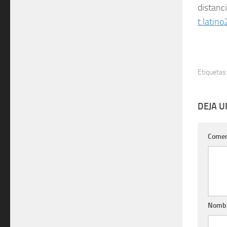
distanci
t.lati
Etiquetas
DEJA 
Comen
Nomb