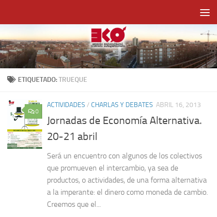
Saltar al contenido
ETIQUETADO:
TRUEQUE
ACTIVIDADES
/
CHARLAS Y DEBATES
ABRIL 16, 2013
0
Jornadas de Economía Alternativa.
20-21 abril
Será un encuentro con algunos de los colectivos
que promueven el intercambio, ya sea de
productos, o actividades, de una forma alternativa
a la imperante: el dinero como moneda de cambio.
Creemos que el...