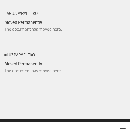
#AGUAPARAELEKO
Moved Permanently
The document has moved
here
.
#LUZPARAELEKO
Moved Permanently
The document has moved
here
.