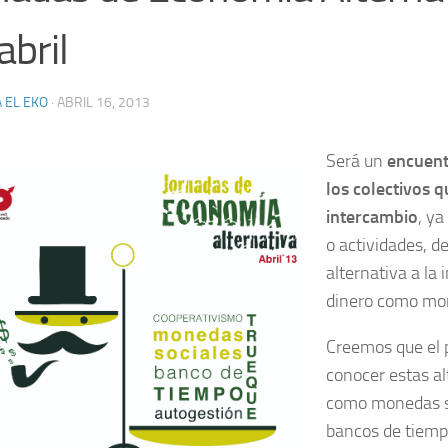
abril
 EL EKO
·
ABRIL 16, 2013
Será un
encuent
los colectivos 
intercambio
, ya
o actividades, d
alternativa a la 
dinero como mo
Creemos que el 
conocer estas al
como monedas s
bancos de tiemp