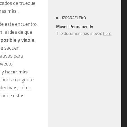
cados de trueque,
as más..
#LUZPARAELEKO
 de este encuentro,
Moved Permanently
 la idea de que
The document has moved
here
.
 posible y viable
,
se saquen
itivas para
oyecto,
s y hacer más
ndonos con gente
olectivos, cómo
par de estas