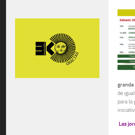
grande 
de igua
para la
iniciati
Las jor