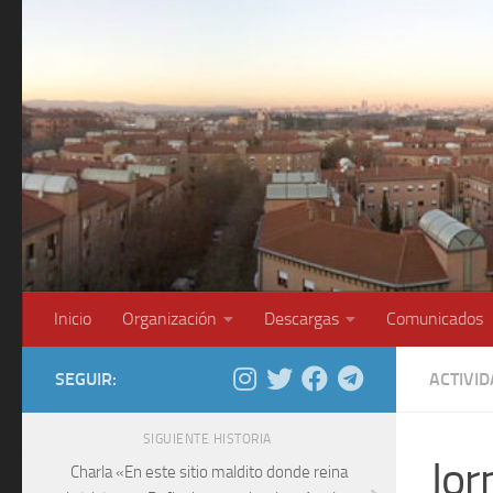
Saltar al contenido
Inicio
Organización
Descargas
Comunicados
SEGUIR:
ACTIVI
SIGUIENTE HISTORIA
Jor
Charla «En este sitio maldito donde reina