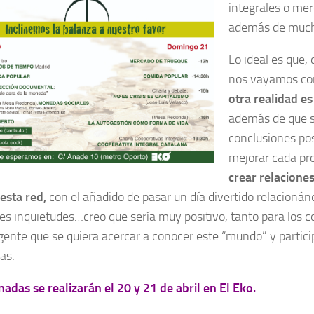
integrales o mer
además de much
Lo ideal es que,
nos vayamos con
otra realidad es
además de que 
conclusiones pos
mejorar cada pr
crear relacione
esta red,
con el añadido de pasar un día divertido relacioná
les inquietudes…creo que sería muy positivo, tanto para los c
 gente que se quiera acercar a conocer este “mundo” y partici
vas.
nadas se realizarán el 20 y 21 de abril en El Eko.