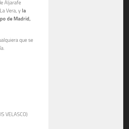
de Aljarafe
La Vera, y
la
po de Madrid,
ualquiera que se
ía.
UIS VELASCO)