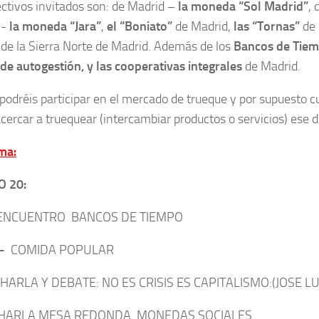
ectivos invitados son: de Madrid –
la moneda “Sol Madrid”
, 
)-
la moneda “Jara”
,
el “Boniato”
de Madrid,
las “Tornas”
de 
de la Sierra Norte de Madrid. Además de los
Bancos de Tiem
de autogestión, y las cooperativas integrales
de Madrid.
odréis participar en el mercado de trueque y por supuesto c
cercar a truequear (intercambiar productos o servicios) ese d
ma:
 20:
NCUENTRO BANCOS DE TIEMPO
-
COMIDA POPULAR
HARLA Y DEBATE: NO ES CRISIS ES CAPITALISMO:(JOSE L
HARLA MESA REDONDA. MONEDAS SOCIALES