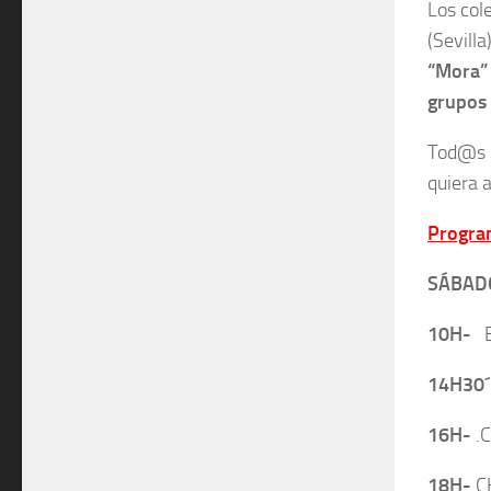
Los col
(Sevilla
“Mora”
grupos 
Tod@s p
quiera a
Progra
SÁBADO
10H-
E
14H30´
16H-
.C
18H-
C