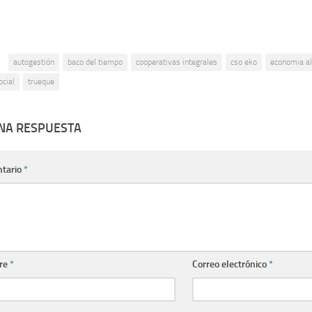
:
autogestión
baco del tiempo
cooperativas integrales
cso eko
economia al
cial
trueque
UNA RESPUESTA
tario
*
re
*
Correo electrónico
*