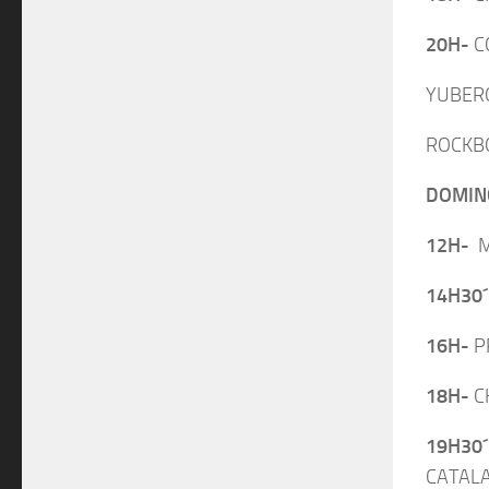
20H-
C
YUBERO
ROCKBO
DOMIN
12H-
M
14H30´
16H-
P
18H-
C
19H30´
CATAL