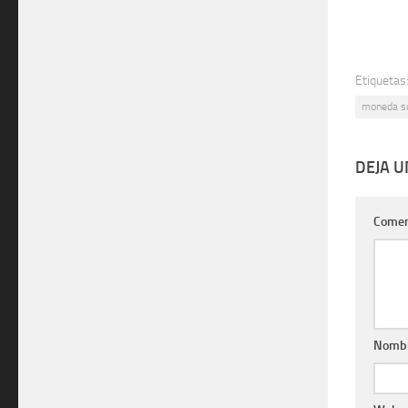
Etiquetas
moneda so
DEJA 
Comen
Nomb