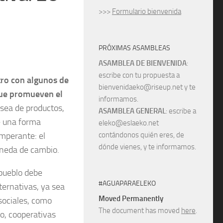
>>>
Formulario bienvenida
PRÓXIMAS ASAMBLEAS
ASAMBLEA DE BIENVENIDA
:
escribe con tu propuesta a
ro con algunos de
bienvenidaeko@riseup.net y te
que promueven el
informamos.
 sea de productos,
ASAMBLEA GENERAL
: escribe a
e una forma
eleko@eslaeko.net
imperante: el
contándonos quién eres, de
dónde vienes, y te informamos.
neda de cambio.
pueblo debe
#AGUAPARAELEKO
ternativas, ya sea
Moved Permanently
ociales, como
The document has moved
here
.
o, cooperativas