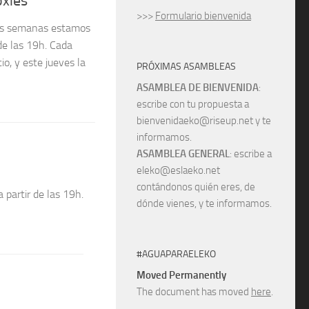
oxies
>>>
Formulario bienvenida
nas semanas estamos
de las 19h. Cada
o, y este jueves la
PRÓXIMAS ASAMBLEAS
ASAMBLEA DE BIENVENIDA
:
escribe con tu propuesta a
bienvenidaeko@riseup.net y te
informamos.
ASAMBLEA GENERAL
: escribe a
eleko@eslaeko.net
contándonos quién eres, de
 partir de las 19h.
dónde vienes, y te informamos.
#AGUAPARAELEKO
Moved Permanently
The document has moved
here
.