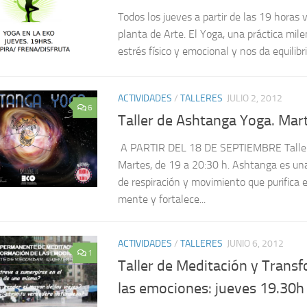
Todos los jueves a partir de las 19 horas
planta de Arte. El Yoga, una práctica mile
estrés físico y emocional y nos da equilibrio
ACTIVIDADES
/
TALLERES
JULIO 2, 2012
6
Taller de Ashtanga Yoga. Mar
A PARTIR DEL 18 DE SEPTIEMBRE Taller
Martes, de 19 a 20:30 h. Ashtanga es una
de respiración y movimiento que purifica e
mente y fortalece...
ACTIVIDADES
/
TALLERES
JUNIO 6, 2012
1
Taller de Meditación y Trans
las emociones: jueves 19.30h