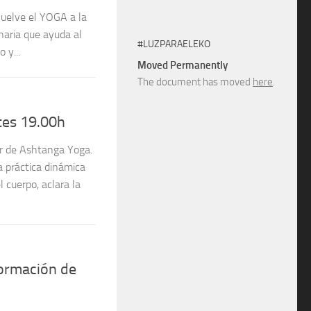
 vuelve el YOGA a la
naria que ayuda al
#LUZPARAELEKO
 y...
Moved Permanently
The document has moved
here
.
tes 19.00h
 de Ashtanga Yoga.
 práctica dinámica
l cuerpo, aclara la
formación de