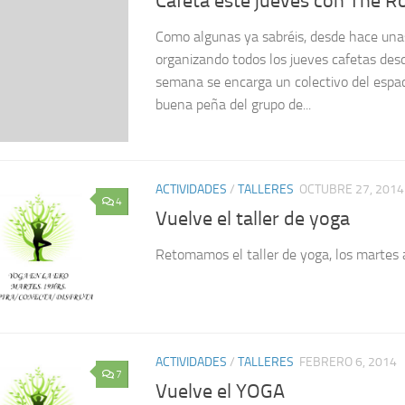
Cafeta este jueves con The R
Como algunas ya sabréis, desde hace u
organizando todos los jueves cafetas des
semana se encarga un colectivo del espaci
buena peña del grupo de...
ACTIVIDADES
/
TALLERES
OCTUBRE 27, 2014
4
Vuelve el taller de yoga
Retomamos el taller de yoga, los martes a
ACTIVIDADES
/
TALLERES
FEBRERO 6, 2014
7
Vuelve el YOGA