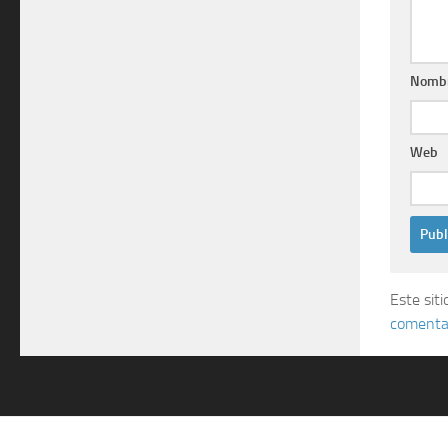
Nomb
Web
Este sit
comentar