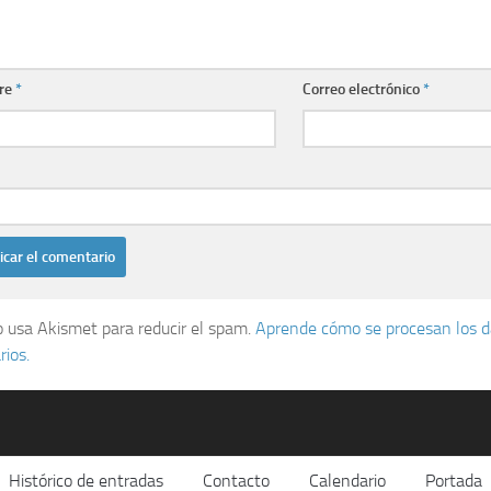
re
*
Correo electrónico
*
io usa Akismet para reducir el spam.
Aprende cómo se procesan los d
ios.
Histórico de entradas
Contacto
Calendario
Portada