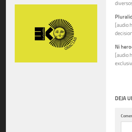
diverso
Plurali
[audio:
decisio
Ni hero
[audio:
exclusi
DEJA 
Comen