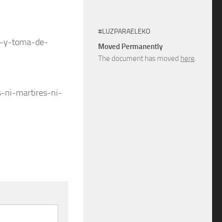
#LUZPARAELEKO
ad-y-toma-de-
Moved Permanently
The document has moved
here
.
-ni-martires-ni-