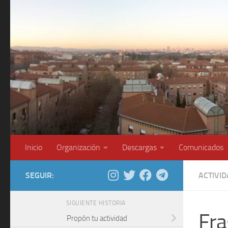
Saltar al contenido
Inicio
Organización
Descargas
Comunicados
SEGUIR:
ACTIVI
SIGUIENTE HISTORIA
Fra
Propón tu actividad