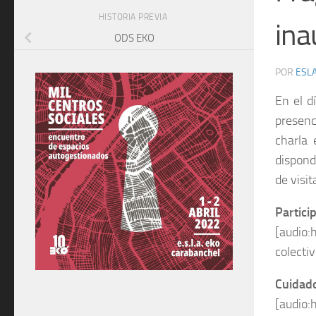
HISTORIA PREVIA
ina
ODS EKO
POR
ESLA
En el d
presen
charla
dispond
de visit
Partici
[audio:
colecti
Cuidado
[audio: