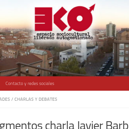
Contacto y redes sociales
DADES
/
CHARLAS Y DEBATES
gmentos charla Javier Barb