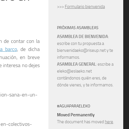
>>>
Formulario bienvenida
PRÓXIMAS ASAMBLEAS
ASAMBLEA DE BIENVENIDA
:
n de contar con la
escribe con tu propuesta a
ra barco
, de dicha
bienvenidaeko@riseup.net y te
nuación, en breve
informamos.
ASAMBLEA GENERAL
: escribe a
e interesa no dejes
eleko@eslaeko.net
contándonos quién eres, de
dónde vienes, y te informamos.
acion-sana-en-un-
#AGUAPARAELEKO
Moved Permanently
The document has moved
here
.
en-colectivos-