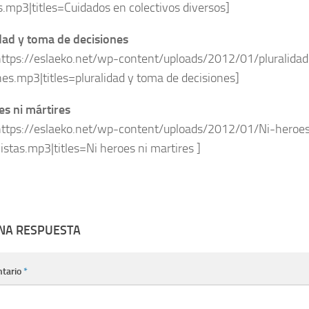
s.mp3|titles=Cuidados en colectivos diversos]
dad y toma de decisiones
https://eslaeko.net/wp-content/uploads/2012/01/pluralid
nes.mp3|titles=pluralidad y toma de decisiones]
es ni
mártires
https://eslaeko.net/wp-content/uploads/2012/01/Ni-heroes
vistas.mp3|titles=Ni heroes ni martires ]
UNA RESPUESTA
tario
*