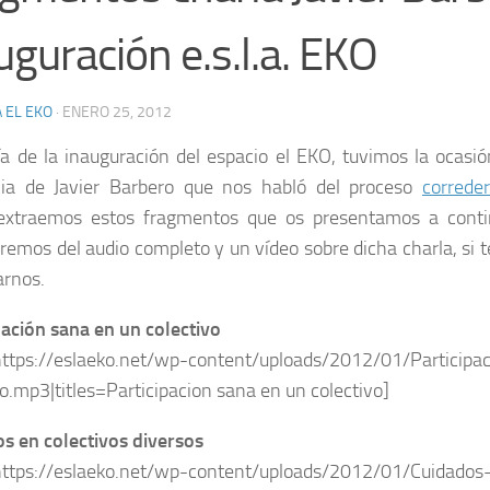
uguración e.s.l.a. EKO
 EL EKO
·
ENERO 25, 2012
ía de la inauguración del espacio el EKO, tuvimos la ocasió
cia de Javier Barbero que nos habló del proceso
correde
 extraemos estos fragmentos que os presentamos a conti
remos del audio completo y un vídeo sobre dicha charla, si t
arnos.
pación sana en un colectivo
https://eslaeko.net/wp-content/uploads/2012/01/Particip
vo.mp3|titles=Participacion sana en un colectivo]
s en colectivos diversos
https://eslaeko.net/wp-content/uploads/2012/01/Cuidados-