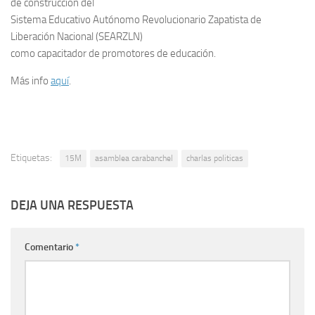
de construcción del
Sistema Educativo Autónomo Revolucionario Zapatista de
Liberación Nacional (SEARZLN)
como capacitador de promotores de educación.
Más info
aquí
.
Etiquetas:
15M
asamblea carabanchel
charlas politicas
DEJA UNA RESPUESTA
Comentario
*