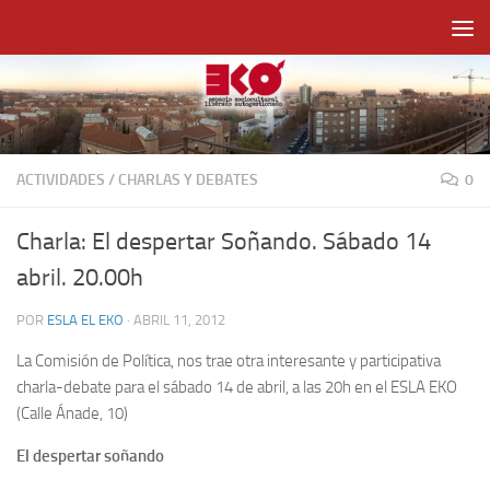
Saltar al contenido
ACTIVIDADES
/
CHARLAS Y DEBATES
0
Charla: El despertar Soñando. Sábado 14
abril. 20.00h
POR
ESLA EL EKO
·
ABRIL 11, 2012
La Comisión de Política, nos trae otra interesante y participativa
charla-debate para el sábado 14 de abril, a las 20h en el ESLA EKO
(Calle Ánade, 10)
El despertar soñando