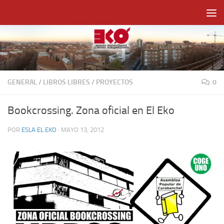
Saltar al contenido
GENERAL
/
LIBROS LIBRES
/
PROYECTOS
0
Bookcrossing. Zona oficial en El Eko
POR
ESLA EL EKO
·
MAYO 13, 2012