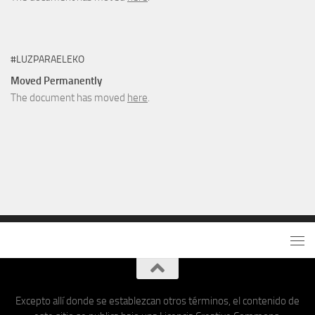
#LUZPARAELEKO
Moved Permanently
The document has moved
here
.
Excepto allí donde se establezcan otros términos, el contenido de