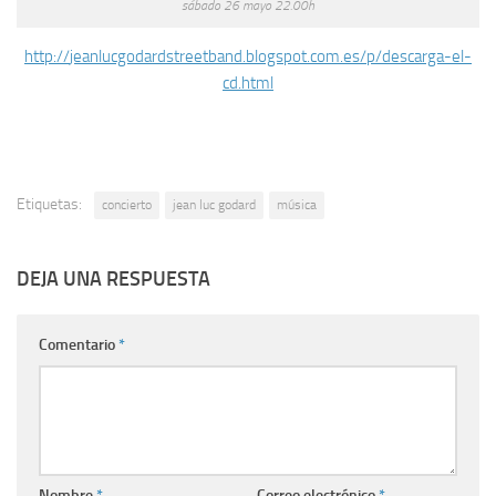
sábado 26 mayo 22.00h
http://
jeanlucgodardstreetband.
blogspot.com.es/p/descarga-el-
cd.html
Etiquetas:
concierto
jean luc godard
música
DEJA UNA RESPUESTA
Comentario
*
Nombre
*
Correo electrónico
*