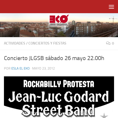
Saltar al contenido
ACTIVIDADES
/
CONCIERTOS Y FIESTAS
0
Concierto JLGSB sábado 26 mayo 22.00h
POR
ESLA EL EKO
·
MAYO 23, 2012