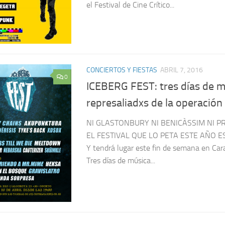
el Festival de Cine Crítico...
CONCIERTOS Y FIESTAS
ABRIL 7, 2016
0
ICEBERG FEST: tres días de m
represaliadxs de la operación
NI GLASTONBURY NI BENICÀSSIM NI P
EL FESTIVAL QUE LO PETA ESTE AÑO E
Y tendrá lugar este fin de semana en Car
Tres días de música...