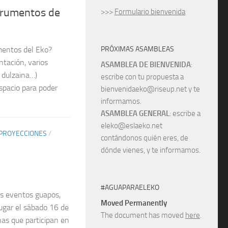
trumentos de
>>>
Formulario bienvenida
PRÓXIMAS ASAMBLEAS
mentos del Eko?
tación, varios
ASAMBLEA DE BIENVENIDA
:
, dulzaina…)
escribe con tu propuesta a
spacio para poder
bienvenidaeko@riseup.net y te
informamos.
ASAMBLEA GENERAL
: escribe a
eleko@eslaeko.net
 PROYECCIONES
/
contándonos quién eres, de
dónde vienes, y te informamos.
#AGUAPARAELEKO
 eventos guapos,
Moved Permanently
lugar el sábado 16 de
The document has moved
here
.
nas que participan en