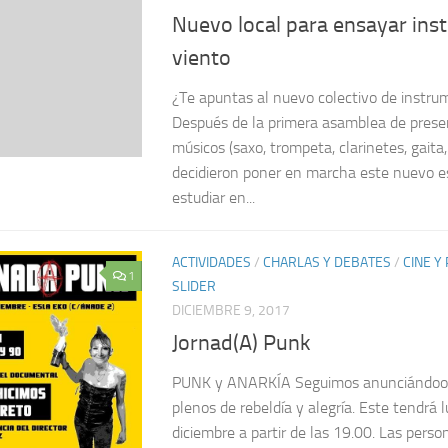
Nuevo local para ensayar ins
viento
¿Te apuntas al nuevo colectivo de instru
Después de la primera asamblea de presen
músicos (saxo, trompeta, clarinetes, gaita
decidieron poner en marcha este nuevo e
estudiar en...
ACTIVIDADES
/
CHARLAS Y DEBATES
/
CINE Y
1
SLIDER
DICIEMBRE 9, 2017
Jornad(A) Punk
PUNK y ANARKÍA Seguimos anunciándoos
plenos de rebeldía y alegría. Este tendrá 
diciembre a partir de las 19.00. Las perso