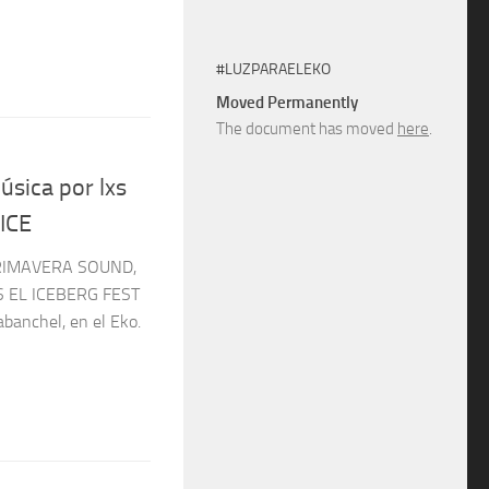
#LUZPARAELEKO
Moved Permanently
The document has moved
here
.
úsica por lxs
 ICE
RIMAVERA SOUND,
S EL ICEBERG FEST
abanchel, en el Eko.