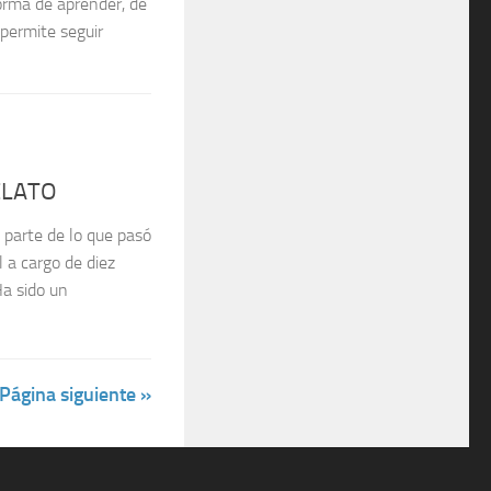
orma de aprender, de
 permite seguir
ELATO
parte de lo que pasó
 a cargo de diez
Ha sido un
Página siguiente »