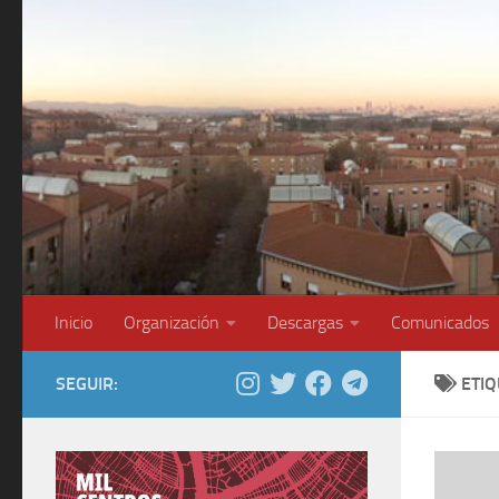
Saltar al contenido
Inicio
Organización
Descargas
Comunicados
SEGUIR:
ETI