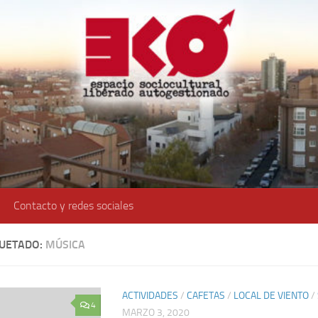
Contacto y redes sociales
QUETADO:
MÚSICA
ACTIVIDADES
/
CAFETAS
/
LOCAL DE VIENTO
/
4
MARZO 3, 2020