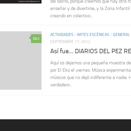
del barrio, porque creemos que hay otra f
enseñar y de divertirse, y la Zona Infantil
creando en colectivo...
ACTIVIDADES
/
ARTES ESCÉNICAS
/
GENERAL
0
SEPTIEMBRE 17, 2012
Así fue… DIARIOS DEL PEZ R
Aquí os dejamos una pequeña muestra de 
por El Eko el viernes. Música experimental
músicos que no dejó indiferente a nadie. 
verdadero...