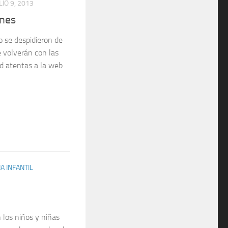
LIO 9, 2013
nes
 se despidieron de
e volverán con las
d atentas a la web
A INFANTIL
los niños y niñas