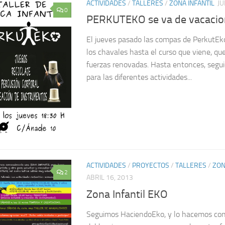
ACTIVIDADES
/
TALLERES
/
ZONA INFANTIL
JU
0
PERKUTEKO se va de vacacio
El jueves pasado las compas de PerkutEko
los chavales hasta el curso que viene, qu
fuerzas renovadas. Hasta entonces, segui
para las diferentes actividades...
ACTIVIDADES
/
PROYECTOS
/
TALLERES
/
ZON
2
ABRIL 16, 2013
Zona Infantil EKO
Seguimos HaciendoEko, y lo hacemos con 