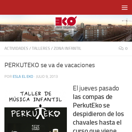
Saltar al contenido
ACTIVIDADES
/
TALLERES
/
ZONA INFANTIL
0
PERKUTEKO se va de vacaciones
POR
ESLA EL EKO
·
JULIO 9, 2013
El jueves pasado
las compas de
PerkutEko se
despidieron de los
chavales hasta el
curso que viene
,