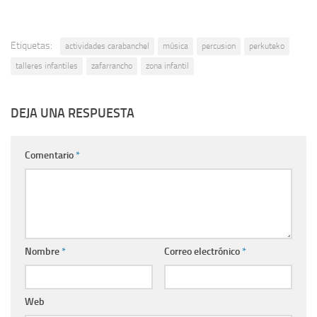
Etiquetas:
actividades carabanchel
música
percusion
perkuteko
talleres infantiles
zafarrancho
zona infantil
DEJA UNA RESPUESTA
Comentario
*
Nombre
*
Correo electrónico
*
Web