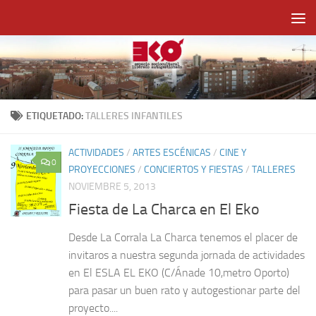
Saltar al contenido
ETIQUETADO:
TALLERES INFANTILES
ACTIVIDADES
/
ARTES ESCÉNICAS
/
CINE Y
0
PROYECCIONES
/
CONCIERTOS Y FIESTAS
/
TALLERES
NOVIEMBRE 5, 2013
Fiesta de La Charca en El Eko
Desde La Corrala La Charca tenemos el placer de
invitaros a nuestra segunda jornada de actividades
en El ESLA EL EKO (C/Ánade 10,metro Oporto)
para pasar un buen rato y autogestionar parte del
proyecto....