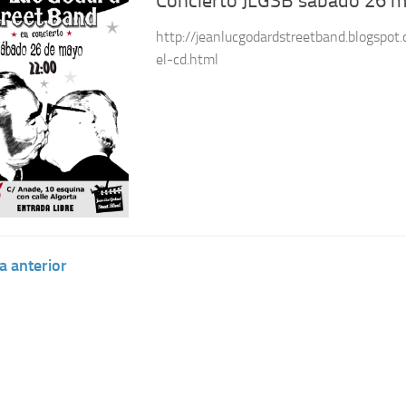
Concierto JLGSB sábado 26 
http://jeanlucgodardstreetband.blogspot
el-cd.html
a anterior