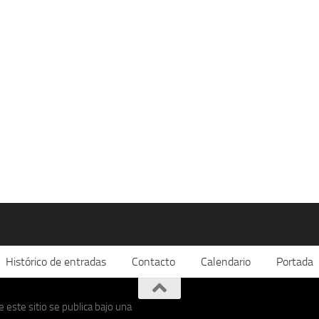
Histórico de entradas
Contacto
Calendario
Portada
 este sitio se publica bajo una