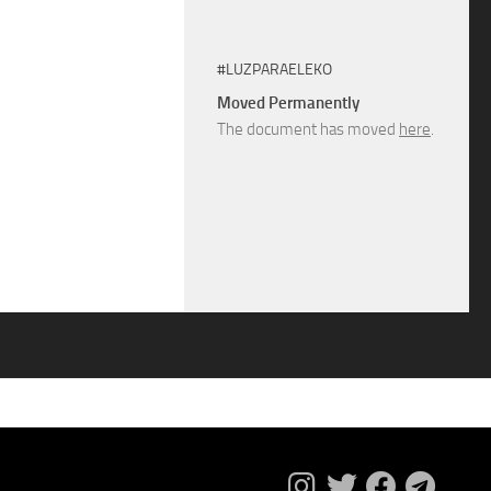
#LUZPARAELEKO
Moved Permanently
The document has moved
here
.