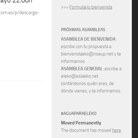
mayo 22.00h
>>>
Formulario bienvenida
.com.es/p/descarga-
PRÓXIMAS ASAMBLEAS
ASAMBLEA DE BIENVENIDA
:
escribe con tu propuesta a
bienvenidaeko@riseup.net y te
informamos.
ASAMBLEA GENERAL
: escribe a
eleko@eslaeko.net
contándonos quién eres, de
dónde vienes, y te informamos.
#AGUAPARAELEKO
Moved Permanently
The document has moved
here
.