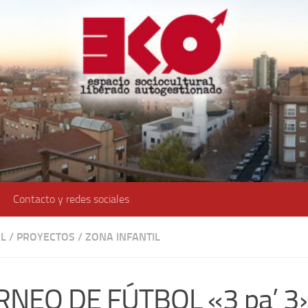
Contacto y redes sociales
L
/
PROYECTOS
/
ZONA INFANTIL
RNEO DE FÚTBOL «3 pa’ 3