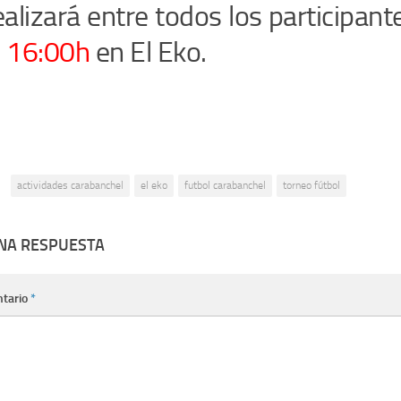
ealizará entre todos los participant
s 16:00h
en El Eko.
:
actividades carabanchel
el eko
futbol carabanchel
torneo fútbol
UNA RESPUESTA
tario
*