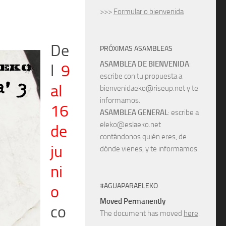
>>>
Formulario bienvenida
De
PRÓXIMAS ASAMBLEAS
ASAMBLEA DE BIENVENIDA
:
l
9
escribe con tu propuesta a
al
bienvenidaeko@riseup.net y te
informamos.
16
ASAMBLEA GENERAL
: escribe a
eleko@eslaeko.net
de
contándonos quién eres, de
ju
dónde vienes, y te informamos.
ni
#AGUAPARAELEKO
o
Moved Permanently
co
The document has moved
here
.