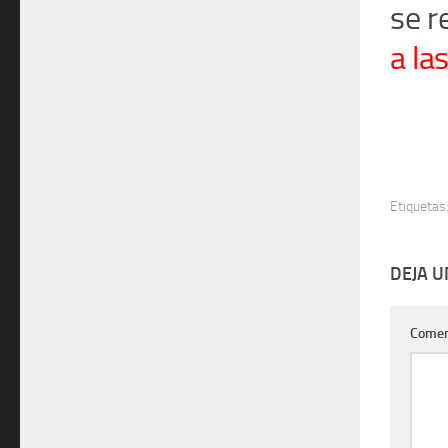
se r
a la
Etiquetas
DEJA 
Comen