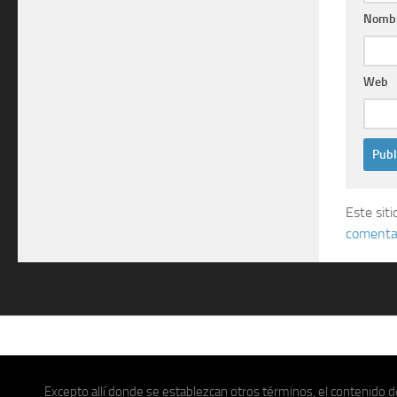
Nomb
Web
Este sit
comentar
Excepto allí donde se establezcan otros términos, el contenido de