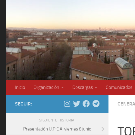
Saltar al contenido
Inicio
Organización
Descargas
Comunicados
SEGUIR:
GENERA
SIGUIENTE HISTORIA
TO
Presentación U.P.C.A. viernes 8 junio