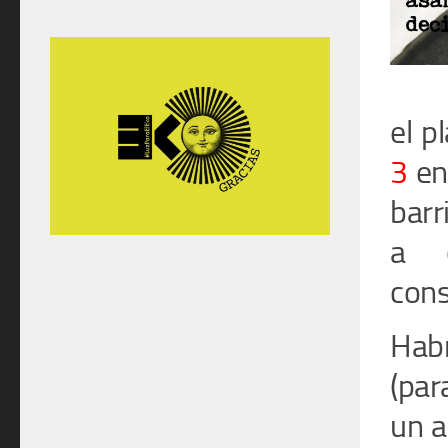
el p
3
en 
barr
a o
cons
Hab
(par
un a