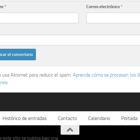
re
*
Correo electrónico
*
io usa Akismet para reducir el spam.
Aprende cómo se procesan los d
ios.
Histórico de entradas
Contacto
Calendario
Portada
 este sitio se publica bajo una