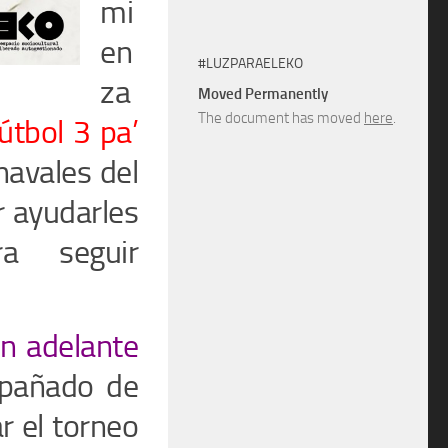
mi
en
#LUZPARAELEKO
za
Moved Permanently
The document has moved
here
.
útbol 3 pa’
havales del
r ayudarles
ra seguir
en adelante
ompañado de
r el torneo