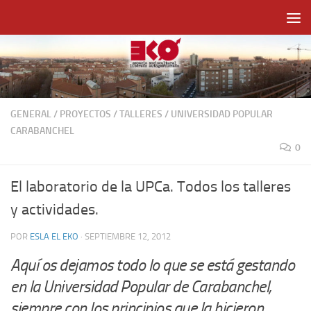
Saltar al contenido
GENERAL
/
PROYECTOS
/
TALLERES
/
UNIVERSIDAD POPULAR
CARABANCHEL
0
El laboratorio de la UPCa. Todos los talleres
y actividades.
POR
ESLA EL EKO
·
SEPTIEMBRE 12, 2012
Aquí os dejamos todo lo que se está gestando
en la Universidad Popular de Carabanchel,
siempre con los principios que la hicieron