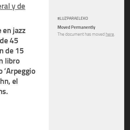
ral y de
#LUZPARAELEKO
Moved Permanently
 en jazz
The document has moved
here
.
 de 45
n de 15
 libro
 ‘Arpeggio
hn, el
ns.