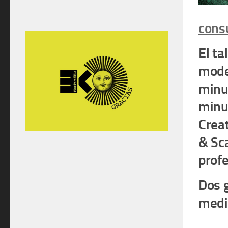
cons
El ta
mode
minu
minu
Crea
& Sca
prof
Dos g
medi