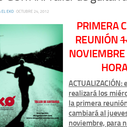
 EL EKO
·
OCTUBRE 24, 2012
PRIMERA C
REUNIÓN
1
NOVIEMBRE 
HOR
ACTUALIZACIÓN: el
realizará los miér
la primera reunió
cambiará al jueve
noviembre, para n