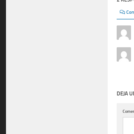
Com
DEJA 
Comen