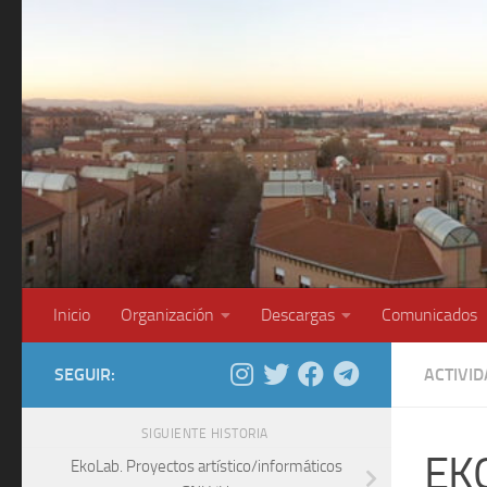
Saltar al contenido
Inicio
Organización
Descargas
Comunicados
SEGUIR:
ACTIVI
SIGUIENTE HISTORIA
EKO
EkoLab. Proyectos artístico/informáticos