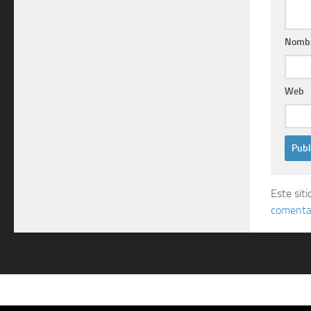
Nomb
Web
Este sit
comentar