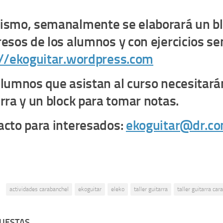
ismo, semanalmente se elaborará un bl
resos de los alumnos y con ejercicios s
://ekoguitar.wordpress.com
lumnos que asistan al curso necesitará
rra y un block para tomar notas.
acto para interesados:
ekoguitar@dr.c
:
actividades carabanchel
ekoguitar
eleko
taller guitarra
taller guitarra car
PUESTAS