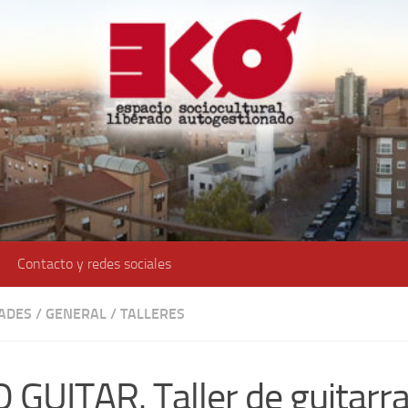
Contacto y redes sociales
DADES
/
GENERAL
/
TALLERES
 GUITAR. Taller de guitarr