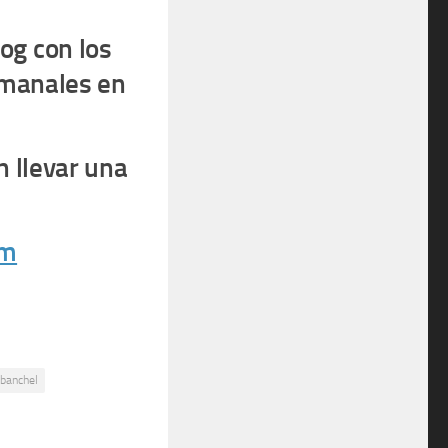
og con los
emanales en
n llevar una
om
abanchel