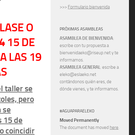
>>>
Formulario bienvenida
LASE O
PRÓXIMAS ASAMBLEAS
4
15 DE
ASAMBLEA DE BIENVENIDA
:
escribe con tu propuesta a
A LAS 19
bienvenidaeko@riseup.net y te
informamos.
ASAMBLEA GENERAL
: escribe a
AS
eleko@eslaeko.net
contándonos quién eres, de
 taller se
dónde vienes, y te informamos.
coles, pero
n se
#AGUAPARAELEKO
s 15 de
Moved Permanently
The document has moved
here
.
o coincidir