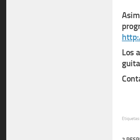
Asim
prog
http
Los a
guita
Cont
Etiquetas
2 RES