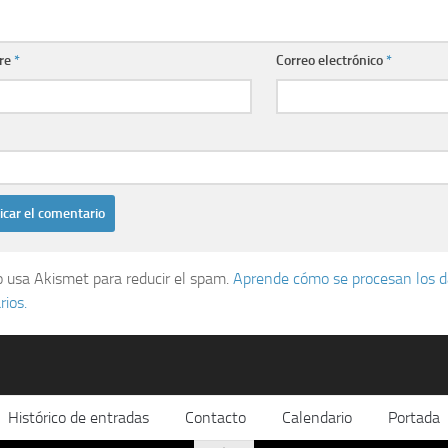
re
*
Correo electrónico
*
io usa Akismet para reducir el spam.
Aprende cómo se procesan los d
ios.
Histórico de entradas
Contacto
Calendario
Portada