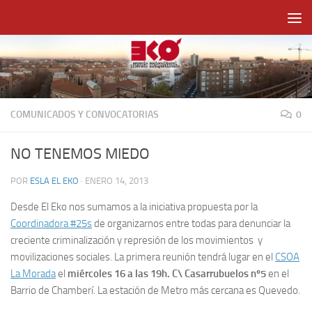
Saltar al contenido
COMUNICADOS Y CONVOCATORIAS
0
NO TENEMOS MIEDO
POR
ESLA EL EKO
·
ENERO 14, 2013
Desde El Eko nos sumamos a la iniciativa propuesta por la
Coordinadora #25s
de organizarnos entre todas para denunciar la
creciente criminalización y represión de los movimientos y
movilizaciones sociales. La primera reunión tendrá lugar en el
CSOA
La Morada
el
miércoles 16 a las 19h. C\ Casarrubuelos nº5
en el
Barrio de Chamberí. La estación de Metro más cercana es Quevedo.