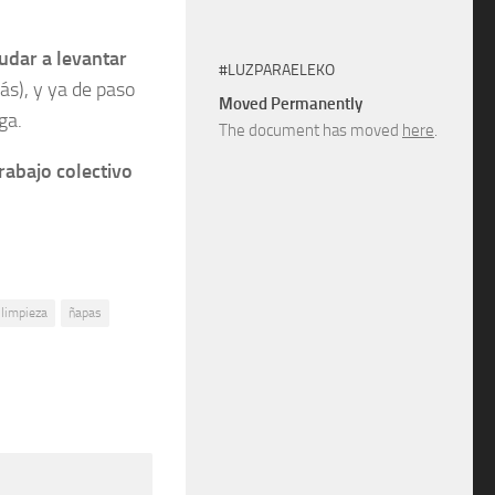
udar a levantar
#LUZPARAELEKO
ás), y ya de paso
Moved Permanently
ga.
The document has moved
here
.
rabajo colectivo
limpieza
ñapas