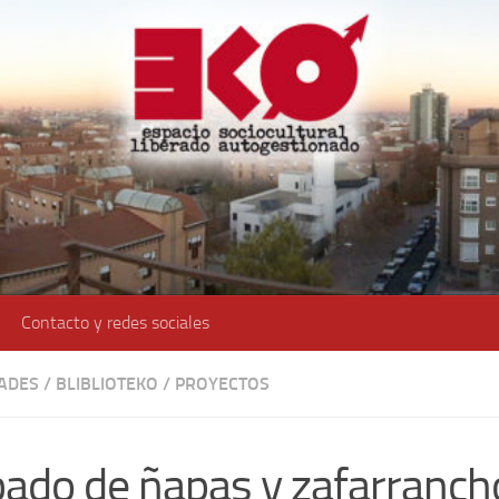
Contacto y redes sociales
DADES
/
BLIBLIOTEKO
/
PROYECTOS
ado de ñapas y zafarranch