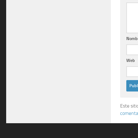
Nomb
Web
Este sit
comentar