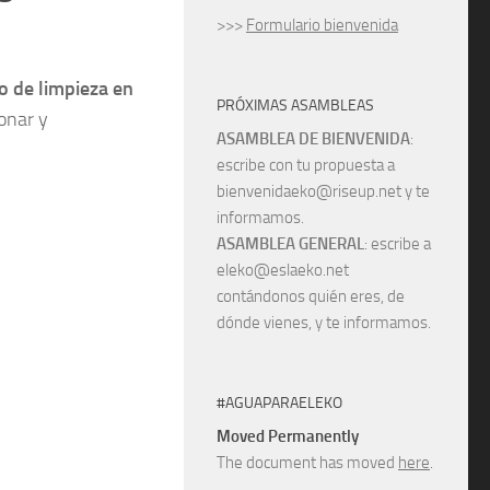
>>>
Formulario bienvenida
o de limpieza en
PRÓXIMAS ASAMBLEAS
donar y
ASAMBLEA DE BIENVENIDA
:
escribe con tu propuesta a
bienvenidaeko@riseup.net y te
informamos.
ASAMBLEA GENERAL
: escribe a
eleko@eslaeko.net
contándonos quién eres, de
dónde vienes, y te informamos.
#AGUAPARAELEKO
Moved Permanently
The document has moved
here
.