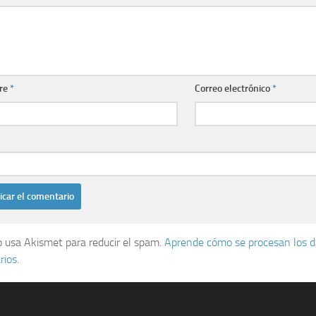
re
*
Correo electrónico
*
io usa Akismet para reducir el spam.
Aprende cómo se procesan los d
ios.