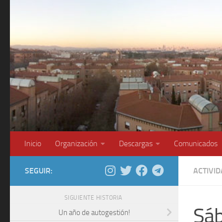
Saltar al contenido
Inicio
Organización
Descargas
Comunicados
SEGUIR:
ACTIVI
SIGUIENTE HISTORIA
Sáb
Un año de autogestión!