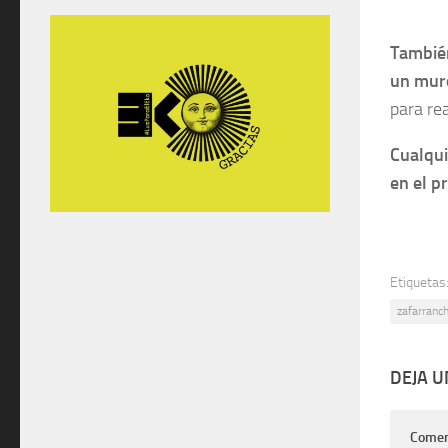
Tambi
un muro
para re
Cualqui
en el p
Etiquetas
zafarranc
DEJA 
Comen