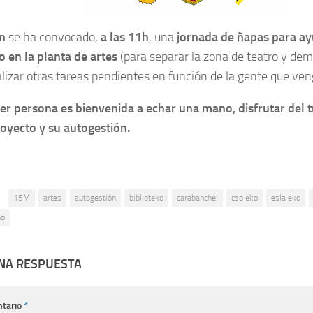
én
se ha convocado,
a las 11h
, una
jornada de ñapas para ay
 en la planta de artes
(para separar la zona de teatro y dem
alizar otras tareas pendientes en función de la gente que ven
er persona es bienvenida a echar una mano, disfrutar del t
royecto y su autogestión.
:
15M
artes
autogestión
biblioteko
carabanchel
cso eko
esla eko
ho
UNA RESPUESTA
tario
*