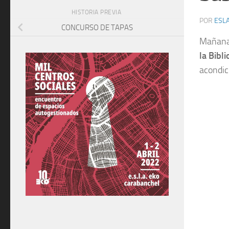
HISTORIA PREVIA
POR
ESLA
CONCURSO DE TAPAS
Mañan
la Bibl
acondic