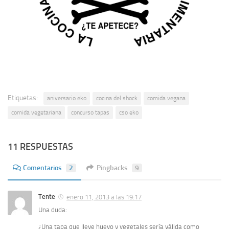
Etiquetas:
aniversario eko
cocina del shock
comida vegana
comida vegetariana
concurso tapas
cso eko
11 RESPUESTAS
Comentarios
2
Pingbacks
9
Tente
enero 11, 2013 a las 19:17
Una duda:
¿Una tapa que lleve huevo y vegetales sería válida como