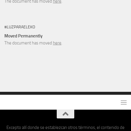
The document has moved
here
.
#LUZPARAELEKO
Moved Permanently
The document has moved
here
.
Excepto allí donde se establezcan otros términos, el contenido de