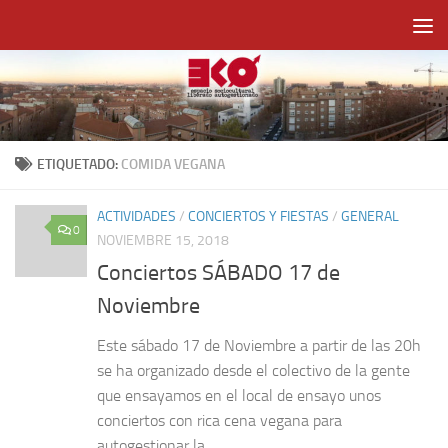
Saltar al contenido
ETIQUETADO:
COMIDA VEGANA
ACTIVIDADES
/
CONCIERTOS Y FIESTAS
/
GENERAL
0
NOVIEMBRE 15, 2018
Conciertos SÁBADO 17 de
Noviembre
Este sábado 17 de Noviembre a partir de las 20h
se ha organizado desde el colectivo de la gente
que ensayamos en el local de ensayo unos
conciertos con rica cena vegana para
autogestionar la...