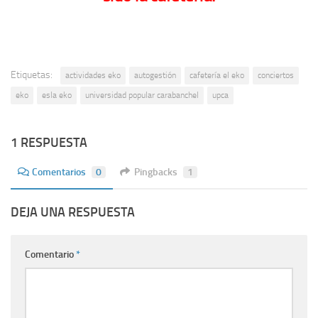
Etiquetas:
actividades eko
autogestión
cafetería el eko
conciertos
eko
esla eko
universidad popular carabanchel
upca
1 RESPUESTA
Comentarios
0
Pingbacks
1
DEJA UNA RESPUESTA
Comentario
*