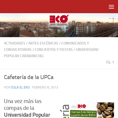
Saltar al contenido
ACTIVIDADES
/
ARTES ESCÉNICAS
/
COMUNICADOS Y
CONVOCATORIAS
/
CONCIERTOS Y FIESTAS
/
UNIVERSIDAD
POPULAR CARABANCHEL
1
Cafetería de la UPCa
POR
ESLA EL EKO
·
FEBRERO 8, 2013
Una vez más las
compas de la
Universidad Popular