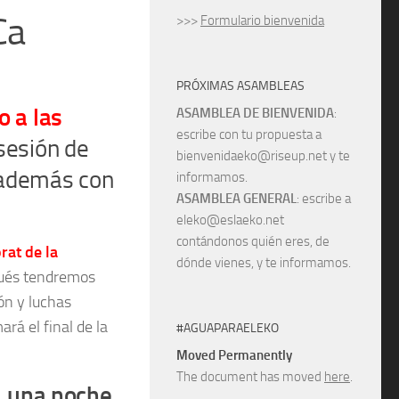
Ca
>>>
Formulario bienvenida
PRÓXIMAS ASAMBLEAS
o a las
ASAMBLEA DE BIENVENIDA
:
escribe con tu propuesta a
sesión de
bienvenidaeko@riseup.net y te
 además con
informamos.
ASAMBLEA GENERAL
: escribe a
eleko@eslaeko.net
contándonos quién eres, de
rat de la
dónde vienes, y te informamos.
pués tendremos
ón y luchas
rá el final de la
#AGUAPARAELEKO
Moved Permanently
The document has moved
here
.
, una noche