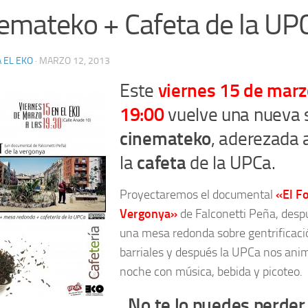
emateko + Cafeta de la UP
 EL EKO
·
MARZO 12, 2013
Este
viernes 15 de marz
19:00
vuelve una nueva 
cinemateko
, aderezada
la
cafeta
de la UPCa.
Proyectaremos el documental
«El Fo
Vergonya»
de Falconetti Peña, des
una mesa redonda sobre gentrificaci
barriales y después la UPCa nos anima
noche con música, bebida y picoteo.
No te lo puedes perder