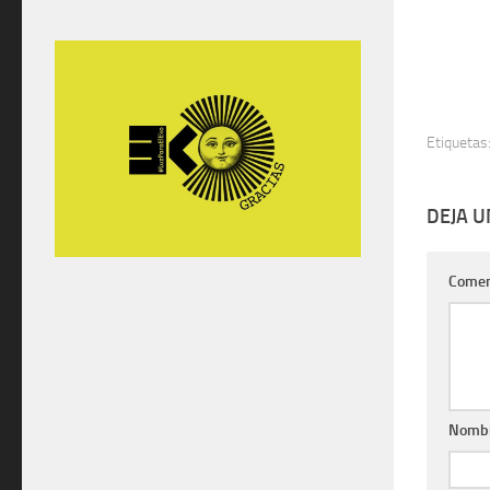
Etiquetas
DEJA 
Comen
Nomb