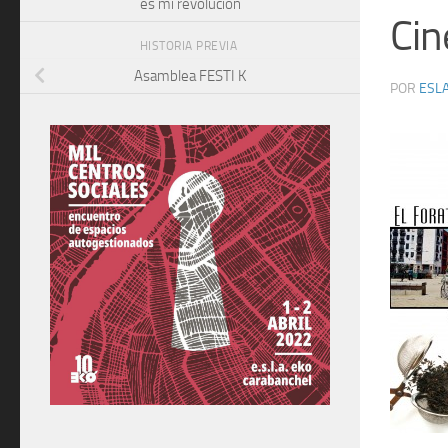
es mi revolución
Cin
HISTORIA PREVIA
Asamblea FESTI K
POR
ESLA