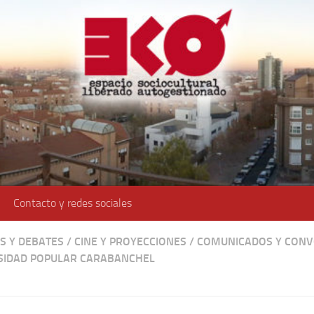
Contacto y redes sociales
S Y DEBATES
/
CINE Y PROYECCIONES
/
COMUNICADOS Y CONV
SIDAD POPULAR CARABANCHEL