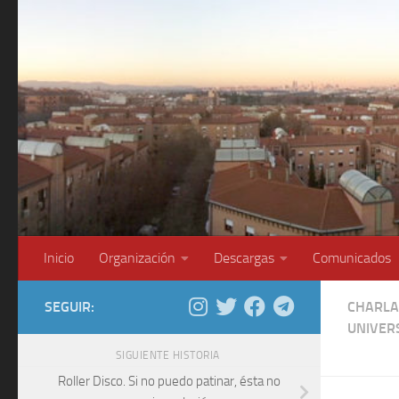
Saltar al contenido
Inicio
Organización
Descargas
Comunicados
SEGUIR:
CHARLA
UNIVER
SIGUIENTE HISTORIA
Roller Disco. Si no puedo patinar, ésta no