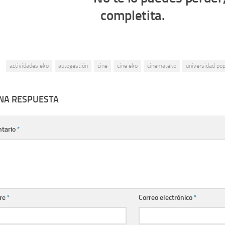
completita.
:
actividades eko
autogestión
cine
cine eko
cinemateko
universidad pop
UNA RESPUESTA
tario
*
re
*
Correo electrónico
*