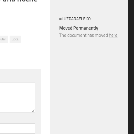
#LUZPARAELEKO
Moved Permanently
The document has moved
here
.
ular
upca