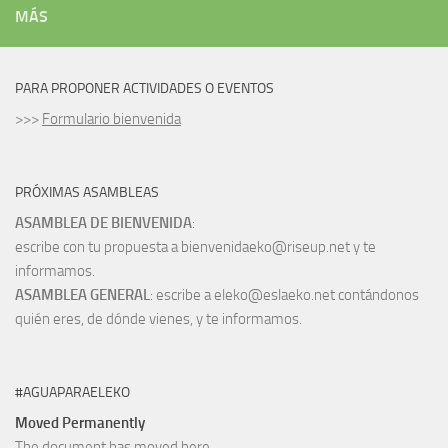
MÁS
PARA PROPONER ACTIVIDADES O EVENTOS
>>>
Formulario bienvenida
PRÓXIMAS ASAMBLEAS
ASAMBLEA DE BIENVENIDA
:
escribe con tu propuesta a bienvenidaeko@riseup.net y te
informamos.
ASAMBLEA GENERAL
: escribe a eleko@eslaeko.net contándonos
quién eres, de dónde vienes, y te informamos.
#AGUAPARAELEKO
Moved Permanently
The document has moved
here
.