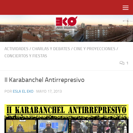
Saltar al contenido
ACTIVIDADES
/
CHARLAS Y DEBATES
/
CINE Y PROYECCIONES
/
CONCIERTOS Y FIESTAS
1
II Karabanchel Antirrepresivo
POR
ESLA EL EKO
·
MAYO 17, 2013