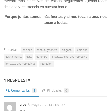
mecanismos represivos del estado, seguiremos tejiendo redes
de lucha y resistencia en nuestro barrio.
Porque juntas somos más fuertes y si nos tocan a una, nos
tocan a todas.
Etiquetas:
cso eko
csoa la gatonera
diagonal
esla eko
euskal herria
gara
gatonera
II karabanchel antirrepresivo
jornadas antirrepresivas
represion
1 RESPUESTA
Comentarios
1
Pingbacks
0
Jorge
mayo 20, 2013 a las 23:42
Hola: