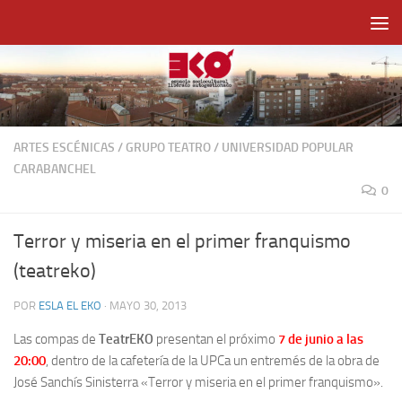
Saltar al contenido
ARTES ESCÉNICAS
/
GRUPO TEATRO
/
UNIVERSIDAD POPULAR
CARABANCHEL
0
Terror y miseria en el primer franquismo
(teatreko)
POR
ESLA EL EKO
·
MAYO 30, 2013
Las compas de
TeatrEKO
presentan el próximo
7 de junio a las
20:00
, dentro de la cafetería de la UPCa un entremés de la obra de
José Sanchís Sinisterra «Terror y miseria en el primer franquismo».