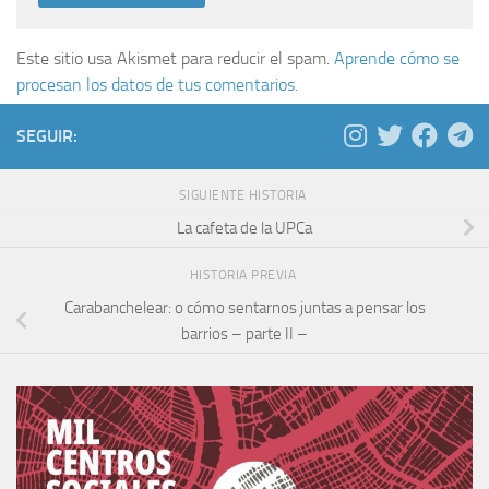
Este sitio usa Akismet para reducir el spam.
Aprende cómo se
procesan los datos de tus comentarios.
SEGUIR:
SIGUIENTE HISTORIA
La cafeta de la UPCa
HISTORIA PREVIA
Carabanchelear: o cómo sentarnos juntas a pensar los
barrios – parte II –