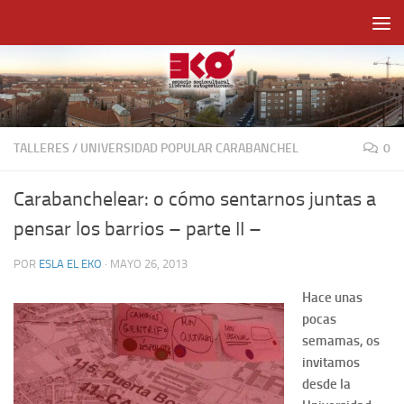
Saltar al contenido
TALLERES
/
UNIVERSIDAD POPULAR CARABANCHEL
0
Carabanchelear: o cómo sentarnos juntas a
pensar los barrios – parte II –
POR
ESLA EL EKO
·
MAYO 26, 2013
Hace unas
pocas
semamas, os
invitamos
desde la