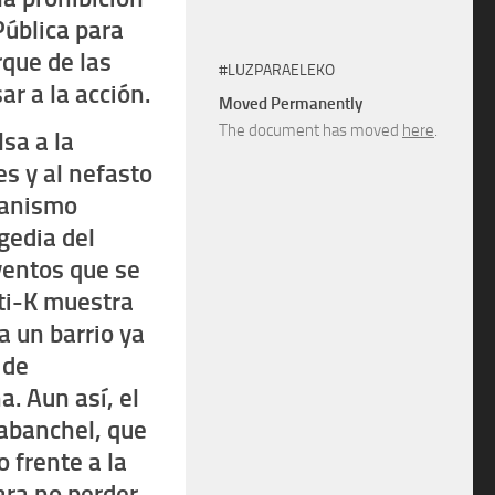
Pública para
rque de las
#LUZPARAELEKO
ar a la acción.
Moved Permanently
The document has moved
here
.
lsa a la
es y al nefasto
rganismo
agedia del
ventos que se
ti-K muestra
a un barrio ya
 de
a. Aun así,
el
rabanchel
, que
 frente a la
ara no perder