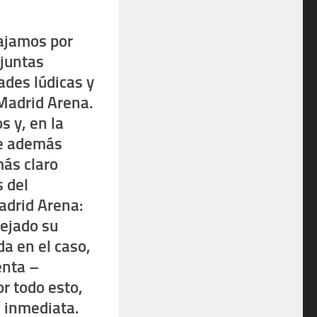
ajamos por
 juntas
ades lúdicas y
Madrid Arena.
s y, en la
ue además
más claro
 del
adrid Arena:
dejado su
da en el caso,
enta
–
or todo esto,
 inmediata.