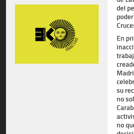
del pe
poder 
Cruces
En pr
inacc
traba
creado
Madri
celeb
su rec
no sol
Carab
activ
no qu
decis