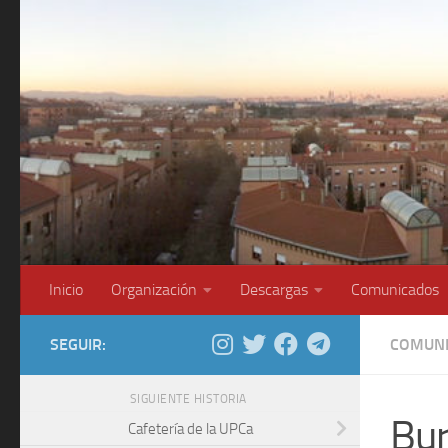
Saltar al contenido
Inicio
Organización
Descargas
Comunicados
SEGUIR:
COMUNI
SIGUIENTE HISTORIA
Bur
Cafetería de la UPCa