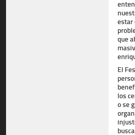
enten
nuest
estar
probl
que a
masiv
enriqu
El Fe
perso
benef
los ce
o se 
organ
injust
busca