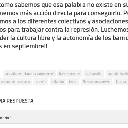
como sabemos que esa palabra no existe en su
nemos más acción directa para conseguirlo. Po
amos a los diferentes colectivos y asociacione
s para trabajar contra la represión. Luchemos
er la cultura libre y la autonomía de los barri
 en septiembre!!
:
actividades infantiles carabanchel
burorrepresion
carabanchel
casa del barri
 parque de las cruces
cso eko
esla eko
festik
fiestas carabanchel
la caba
UNA RESPUESTA
tario
*