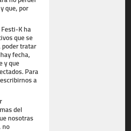
 y que, por
 Festi-K ha
tivos que se
 poder tratar
hay fecha,
e y que
fectados. Para
escribirnos a
r
imas del
que nosotras
,
no