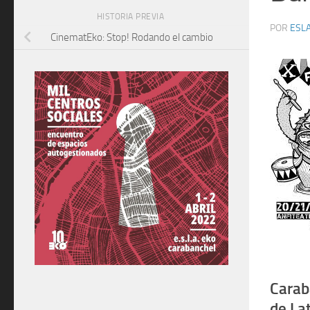
HISTORIA PREVIA
POR
ESLA
CinematEko: Stop! Rodando el cambio
Carab
de La