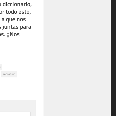
 diccionario,
r todo esto,
s a que nos
 juntas para
os. ¡¡Nos
o
represion