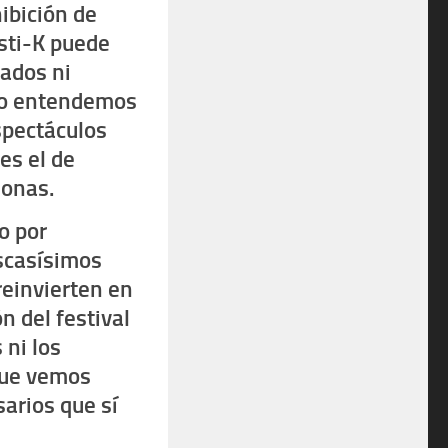
ibición de
sti-K puede
cados ni
 no entendemos
spectáculos
es el de
sonas.
o por
escasísimos
reinvierten en
n del festival
 ni los
 que vemos
sarios que sí