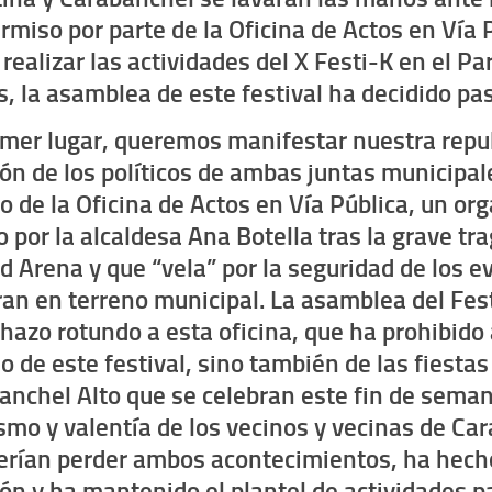
rmiso por parte de la Oficina de Actos en Vía 
realizar las actividades del X Festi-K en el Pa
, la asamblea de este festival ha decidido pas
imer lugar, queremos manifestar nuestra
repu
ión de los políticos de ambas juntas municipal
jo de la Oficina de Actos en Vía Pública, un o
 por la alcaldesa Ana Botella tras la grave tr
d Arena
y que “vela” por la seguridad de los e
ran en terreno municipal. La asamblea del Fes
hazo rotundo a esta oficina, que ha prohibido 
o de este festival, sino también de las fiestas
anchel Alto que se celebran este fin de seman
ismo y valentía de los vecinos y vecinas de Ca
erían perder ambos acontecimientos,
ha hecho
ión
y ha mantenido el plantel de actividades p