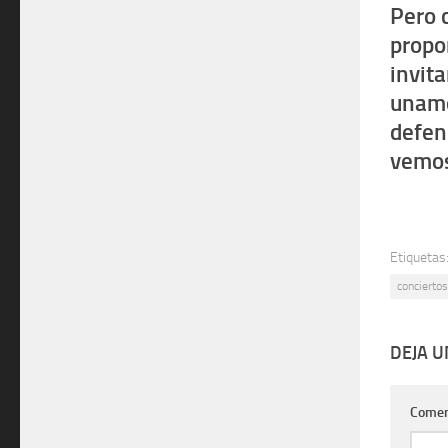
Pero 
propo
invit
unamo
defend
vemos
Etiquetas
conciertos
DEJA 
Comen