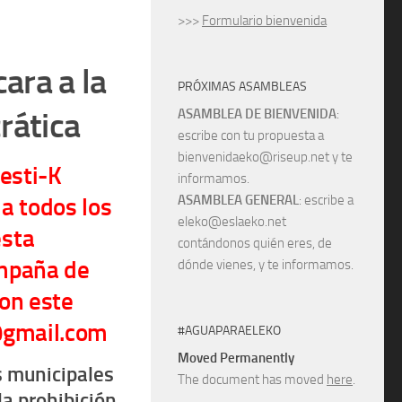
>>>
Formulario bienvenida
cara a la
PRÓXIMAS ASAMBLEAS
rática
ASAMBLEA DE BIENVENIDA
:
escribe con tu propuesta a
bienvenidaeko@riseup.net y te
esti-K
informamos.
ASAMBLEA GENERAL
: escribe a
a todos los
eleko@eslaeko.net
esta
contándonos quién eres, de
ampaña de
dónde vienes, y te informamos.
on este
@gmail.com
#AGUAPARAELEKO
Moved Permanently
s municipales
The document has moved
here
.
la prohibición