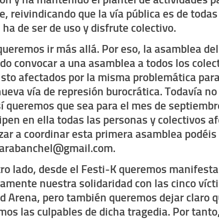
le, reivindicando que
la vía pública es de todas
 ha de ser de uso y disfrute colectivo.
queremos ir más allá. Por eso,
la asamblea del
ido convocar a una asamblea a todos los colec
isto afectados por la misma problemática para
nueva vía de represión burocrática.
Todavía no 
sí queremos que sea para el mes de septiembr
ipen en ella todas las personas y colectivos a
ar a coordinar esta primera asamblea podéis 
karabanchel@gmail.com.
tro lado, desde el Festi-K
queremos manifesta
camente nuestra solidaridad con las cinco víct
d Arena, pero también queremos dejar claro 
mos las culpables de dicha tragedia.
Por tanto