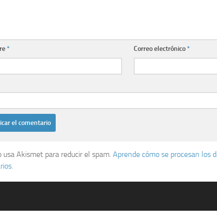
re
*
Correo electrónico
*
io usa Akismet para reducir el spam.
Aprende cómo se procesan los d
ios.