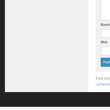
Nomb
Web
Este sit
comentar