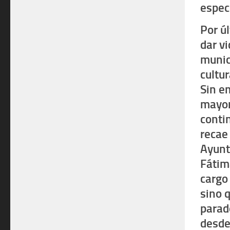
espec
Por ú
dar vi
munic
cultu
Sin e
mayor
contin
recae
Ayunt
Fátim
cargo 
sino 
parad
desde