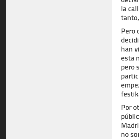
la cal
tanto,
Pero 
decid
han v
esta 
pero 
partic
empez
festi
Por o
públi
Madri
no so