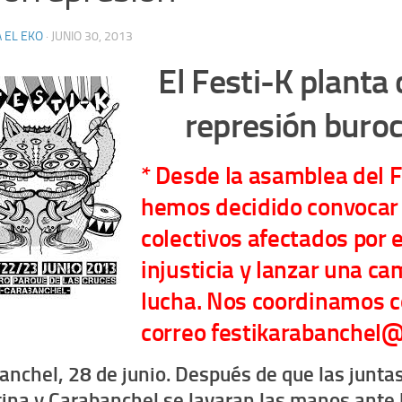
 EL EKO
·
JUNIO 30, 2013
El Festi-K planta 
represión buroc
* Desde la asamblea del F
hemos decidido convocar 
colectivos afectados por 
injusticia y lanzar una c
lucha. Nos coordinamos c
correo festikarabanchel
anchel, 28 de junio. Después de que las junta
tina y Carabanchel se lavaran las manos ante 