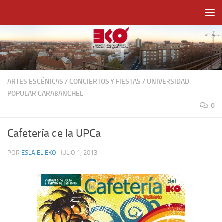
Saltar al contenido
ARTES ESCÉNICAS
/
CONCIERTOS Y FIESTAS
/
UNIVERSIDAD
POPULAR CARABANCHEL
0
Cafetería de la UPCa
POR
ESLA EL EKO
·
JULIO 1, 2013