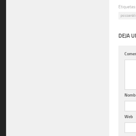
Etiquetas
psicoanáli
DEJA 
Comen
Nomb
Web