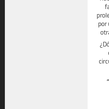
f
prol
por 
otr
¿Dó
cir