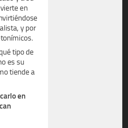
nvierte en
onvirtiéndose
lista, y por
etonímicos.
qué tipo de
mo es su
smo tiende a
carlo en
acan