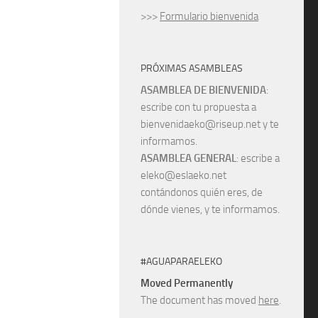
>>>
Formulario bienvenida
PRÓXIMAS ASAMBLEAS
ASAMBLEA DE BIENVENIDA
:
escribe con tu propuesta a
bienvenidaeko@riseup.net y te
informamos.
ASAMBLEA GENERAL
: escribe a
eleko@eslaeko.net
contándonos quién eres, de
dónde vienes, y te informamos.
#AGUAPARAELEKO
Moved Permanently
The document has moved
here
.