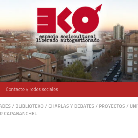
Contacto y redes sociales
DADES
/
BLIBLIOTEKO
/
CHARLAS Y DEBATES
/
PROYECTOS
/
UNI
R CARABANCHEL