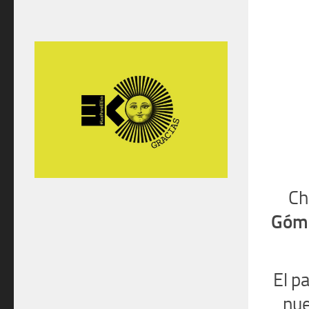
Ch
Góme
El p
nue