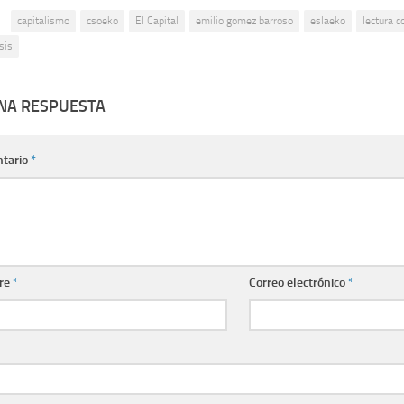
:
capitalismo
csoeko
El Capital
emilio gomez barroso
eslaeko
lectura c
sis
UNA RESPUESTA
tario
*
re
*
Correo electrónico
*