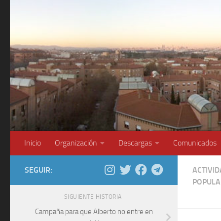
Saltar al contenido
Inicio
Organización
Descargas
Comunicados
SEGUIR:
ACTIVI
POPULA
SIGUIENTE HISTORIA
Campaña para que Alberto no entre en