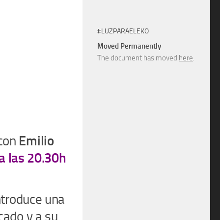
#LUZPARAELEKO
Moved Permanently
The document has moved
here
.
con
Emilio
a las 20.30h
introduce una
cado y a su