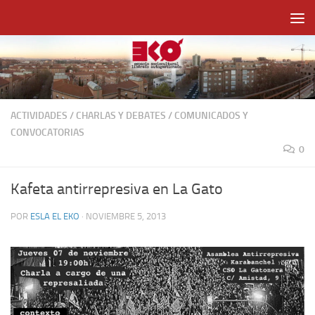
Saltar al contenido
ACTIVIDADES
/
CHARLAS Y DEBATES
/
COMUNICADOS Y
CONVOCATORIAS
0
Kafeta antirrepresiva en La Gato
POR
ESLA EL EKO
·
NOVIEMBRE 5, 2013