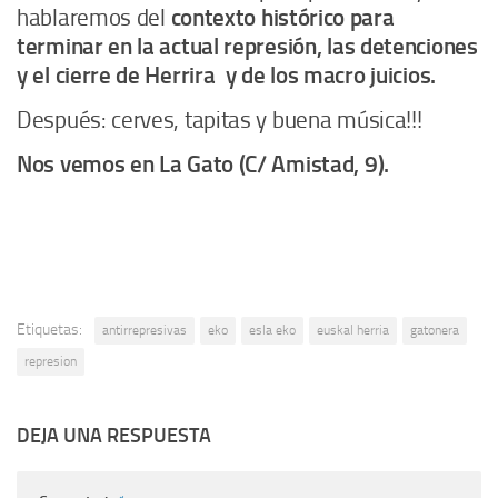
hablaremos del
contexto histórico para
terminar en la actual represión, las detenciones
y el cierre de Herrira y de los macro juicios.
Después: cerves, tapitas y buena música!!!
Nos vemos en La Gato (C/ Amistad, 9).
Etiquetas:
antirrepresivas
eko
esla eko
euskal herria
gatonera
represion
DEJA UNA RESPUESTA