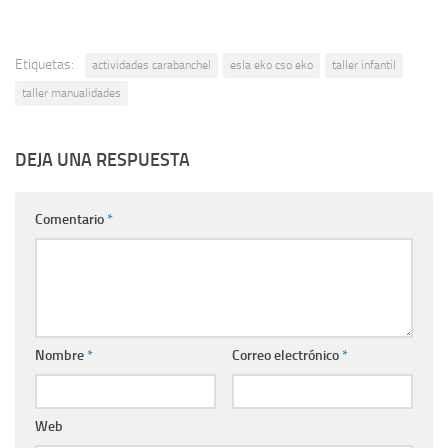
Etiquetas:
actividades carabanchel
esla eko cso eko
taller infantil
taller manualidades
DEJA UNA RESPUESTA
Comentario
*
Nombre
*
Correo electrónico
*
Web