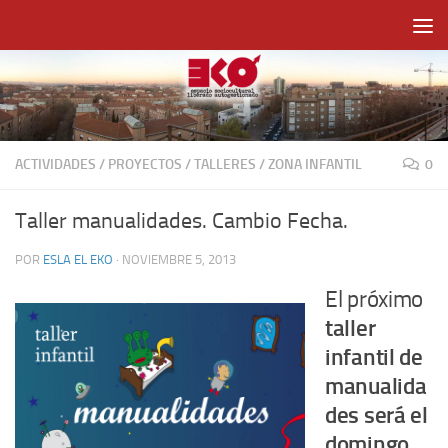
Saltar al contenido
ACTIVIDADES
/
PROYECTOS
/
TALLERES
/
ZONA INFANTIL
0
Taller manualidades. Cambio Fecha.
POR
ESLA EL EKO
·
NOVIEMBRE 5, 2013
El próximo
taller
infantil de
manualida
des será el
domingo